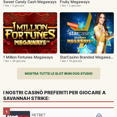
Sweet Candy Cash Megaways
Fruity Megaways
1 like • 3 giocate
1 like • 2 giocate
1 Million Fortunes Megaways
StarCasino Branded Megaways
1 like • 39 giocate
1 like • 16 giocate
MOSTRA TUTTE LE SLOT IRON DOG STUDIO
I NOSTRI CASINÒ PREFERITI PER GIOCARE A
SAVANNAH STRIKE
:
1