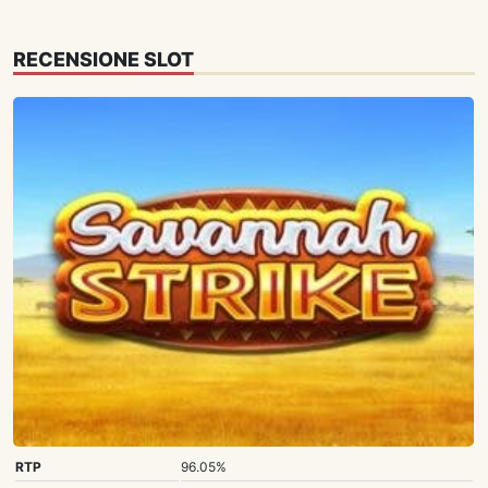
RECENSIONE SLOT
RTP
96.05%