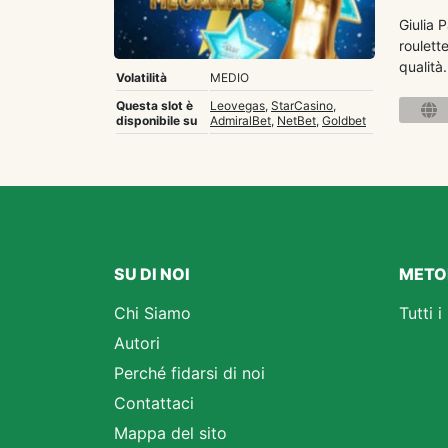
Giulia 
roulett
qualità.
Volatilità
MEDIO
Questa slot è
Leovegas
,
StarCasino
,
disponibile su
AdmiralBet
,
NetBet
,
Goldbet
SU DI NOI
METO
Chi Siamo
Tutti 
Autori
Perché fidarsi di noi
Contattaci
Mappa del sito