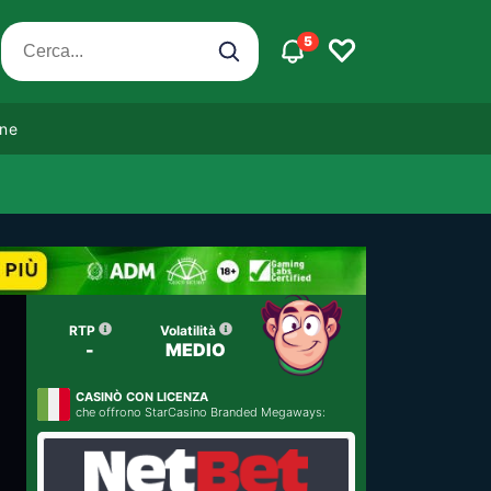
5
ine
RTP
Volatilità
-
MEDIO
CASINÒ CON LICENZA
che offrono StarCasino Branded Megaways: