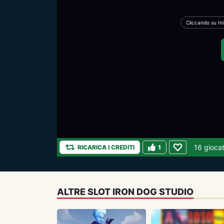
Cliccando su Ini
16
gioca
RICARICA I CREDITI
1
ALTRE SLOT IRON DOG STUDIO