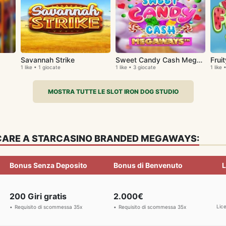
Savannah Strike
Sweet Candy Cash Megaways
Frui
1 like • 1 giocate
1 like • 3 giocate
1 like 
MOSTRA TUTTE LE SLOT IRON DOG STUDIO
OCARE A
STARCASINO BRANDED MEGAWAYS
:
Bonus Senza Deposito
Bonus di Benvenuto
L
200 Giri gratis
2.000€
Lice
Requisito di scommessa 35x
Requisito di scommessa 35x