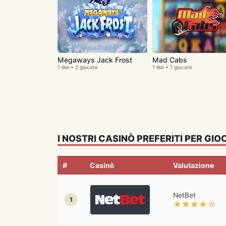
Megaways Jack Frost
Mad Cabs
1 like • 2 giocate
1 like • 1 giocate
I NOSTRI CASINÒ PREFERITI PER GI
#
Casinò
Valutazione
1
★★★★☆