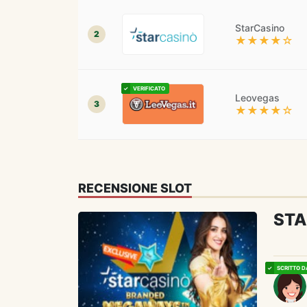
2
★★★★☆
3
★★★★☆
RECENSIONE SLOT
STA