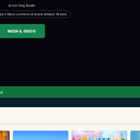
di
Iron Dog Studio
zia il Gioco confermi di avere almeno 18 anni.
INIZIA IL GIOCO
te