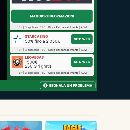
MAGGIORI INFORMAZIONI
18+ | Si applicano T&C | Gioca Responsabilmente | ADM
STARCASINO
SITO WEB
50% fino a 2.050€
18+ | Si applicano T&C | Gioca Responsabilmente | ADM
LEOVEGAS
1500€ +
SITO WEB
250 Giri gratis
18+ | Si applicano T&C | Gioca Responsabilmente | ADM
SEGNALA UN PROBLEMA