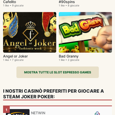
Cafelito
#90spins
1 like • 9 giocate
1 like • 8 giocate
Angel or Joker
Bad Granny
1 like • 7 giocate
1 like • 2 giocate
MOSTRA TUTTE LE SLOT ESPRESSO GAMES
I NOSTRI CASINÒ PREFERITI PER GIOCARE A
STEAM JOKER POKER
:
1