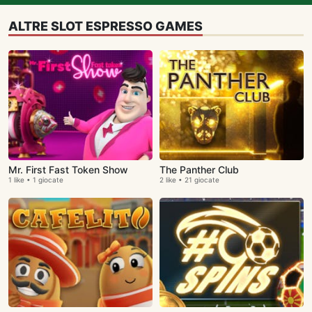
ALTRE SLOT ESPRESSO GAMES
Mr. First Fast Token Show
The Panther Club
1 like • 1 giocate
2 like • 21 giocate