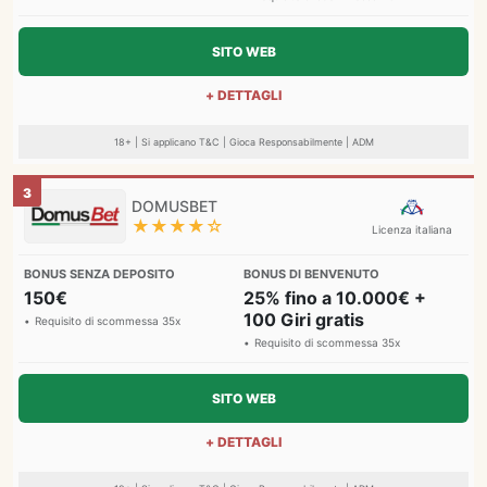
SITO WEB
+ DETTAGLI
18+ | Si applicano T&C | Gioca Responsabilmente | ADM
3
★★★★☆
Licenza italiana
150€
25% fino a 10.000€ +
100 Giri gratis
Requisito di scommessa 35x
Requisito di scommessa 35x
SITO WEB
+ DETTAGLI