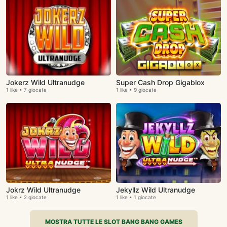
Jokerz Wild Ultranudge
Super Cash Drop Gigablox
1 like • 7 giocate
1 like • 9 giocate
Jokrz Wild Ultranudge
Jekyllz Wild Ultranudge
1 like • 2 giocate
1 like • 1 giocate
MOSTRA TUTTE LE SLOT BANG BANG GAMES