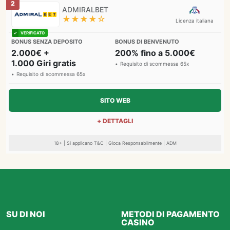
2
★★★★☆
Licenza italiana
2.000€ +
200% fino a 5.000€
1.000 Giri gratis
Requisito di scommessa 65x
Requisito di scommessa 65x
SITO WEB
+ DETTAGLI
18+ | Si applicano T&C | Gioca Responsabilmente | ADM
SU DI NOI
METODI DI PAGAMENTO
CASINO