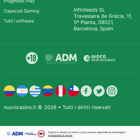
Pragmatic Play
Infinileads SL
Capecod Gaming
Travessera de Gràcia, 11,
Tutti i software
5ª Planta, 08021,
Barcelona, Spain
nuovicasino.it © 2026 • Tutti i diritti riservati
Il gioco è vietato ai minori e può causare dipendenza patologica -
probabilità di vincita