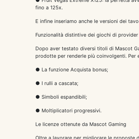
● Fruit Vegas Extreme X125: la perfetta avv
fino a 125x.
E infine inseriamo anche le versioni dei tavol
Funzionalità distintive dei giochi di provid
Dopo aver testato diversi titoli di Mascot
prodotte per renderle più coinvolgenti. Pe
● La funzione Acquista bonus;
● I rulli a cascata;
● Simboli espandibili;
● Moltiplicatori progressivi.
Le licenze ottenute da Mascot Gaming
Oltre a lavorare per migliorare le proposte 