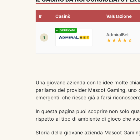
#
Casinò
Valutazione
1
★★★★☆
Una giovane azienda con le idee molte chiar
parliamo del provider Mascot Gaming, uno d
emergenti, che riesce già a farsi riconoscere 
In questa pagina puoi scoprire non solo quali
rispetto al tipo di ambiente di gioco che vuo
Storia della giovane azienda Mascot Gamin