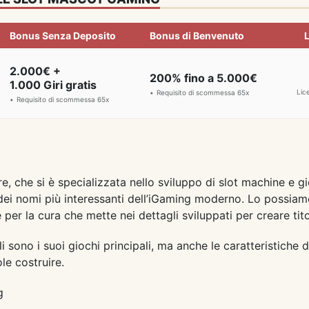
Bonus Senza Deposito
Bonus di Benvenuto
2.000€ +
200% fino a 5.000€
1.000 Giri gratis
Lic
Requisito di scommessa 65x
Requisito di scommessa 65x
e, che si è specializzata nello sviluppo di slot machine e 
ei nomi più interessanti dell’iGaming moderno. Lo possiamo
per la cura che mette nei dettagli sviluppati per creare tito
 sono i suoi giochi principali, ma anche le caratteristiche 
le costruire.
g