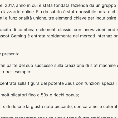
el 2017, anno in cui è stata fondata l’azienda da un gruppo d
 d’azzardo online. Fin da subito è stato possibile notare ch
i e funzionalità uniche, tre elementi chiave per incuriosire
apacità di combinare elementi classici con innovazioni mod
ascot Gaming è entrata rapidamente nei mercati internazionali
e presenta
an parte del suo successo sulla creazione di slot machine
mo per esempio:
centrata sulla figura del potente Zeus con funzioni speciali
oltiplicatori fino a 50x e ricchi bonus;
x di dolci e la giusta nota piccante, con caramelle colora