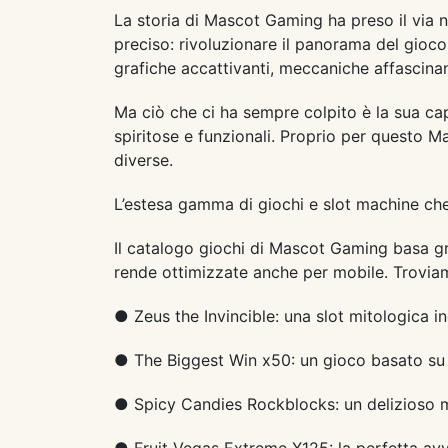
La storia di Mascot Gaming ha preso il via n
preciso: rivoluzionare il panorama del gioco
grafiche accattivanti, meccaniche affascinant
Ma ciò che ci ha sempre colpito è la sua c
spiritose e funzionali. Proprio per questo M
diverse.
L’estesa gamma di giochi e slot machine ch
Il catalogo giochi di Mascot Gaming basa gr
rende ottimizzate anche per mobile. Trovia
● Zeus the Invincible: una slot mitologica in
● The Biggest Win x50: un gioco basato su m
● Spicy Candies Rockblocks: un delizioso mi