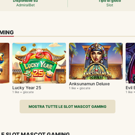
Disponibile su
Tipo di gioco
AdmiralBet
Slot
AMING
Anksunamun Deluxe
Lucky Year 25
Evil
1 like • giocate
1 like • giocate
1 like 
MOSTRA TUTTE LE SLOT MASCOT GAMING
R LE SLOT MASCOT GAMING