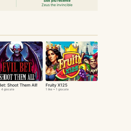
Slot più recente
Zeus the invincible
 Bet: Shoot Them All!
Fruity X125
• 4 giocate
1 like • 1 giocate