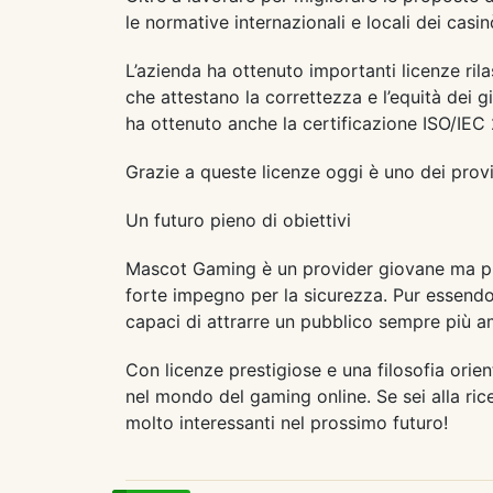
le normative internazionali e locali dei casi
L’azienda ha ottenuto importanti licenze ri
che attestano la correttezza e l’equità dei gi
ha ottenuto anche la certificazione ISO/IEC
Grazie a queste licenze oggi è uno dei provid
Un futuro pieno di obiettivi
Mascot Gaming è un provider giovane ma prome
forte impegno per la sicurezza. Pur essendo
capaci di attrarre un pubblico sempre più a
Con licenze prestigiose e una filosofia orie
nel mondo del gaming online. Se sei alla rice
molto interessanti nel prossimo futuro!