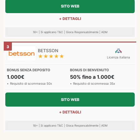
SITO WEB
+ DETTAGLI
18+ | Si applicano T&C | Gioca Responsabilmente | ADM
3
★★★★★
Licenza italiana
1.000€
50% fino a 1.000€
Requisito di scommessa 50x
Requisito di scommessa 35x
SITO WEB
+ DETTAGLI
18+ | Si applicano T&C | Gioca Responsabilmente | ADM