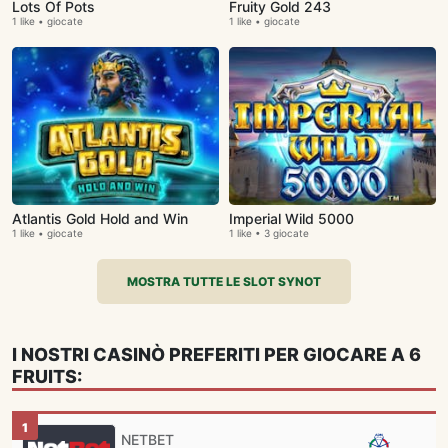
Lots Of Pots
Fruity Gold 243
1 like • giocate
1 like • giocate
Atlantis Gold Hold and Win
Imperial Wild 5000
1 like • giocate
1 like • 3 giocate
MOSTRA TUTTE LE SLOT SYNOT
I NOSTRI CASINÒ PREFERITI PER GIOCARE A
6
FRUITS
:
1