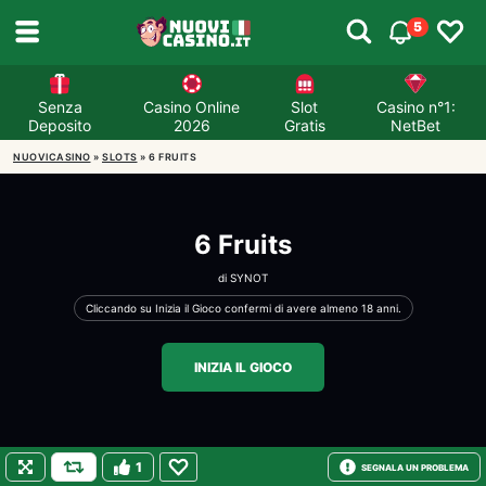
5
Senza
Casino Online
Slot
Casino n°1:
Deposito
2026
Gratis
NetBet
NUOVICASINO
»
SLOTS
»
6 FRUITS
6 Fruits
di
SYNOT
Cliccando su Inizia il Gioco confermi di avere almeno 18 anni.
INIZIA IL GIOCO
1
SEGNALA UN PROBLEMA