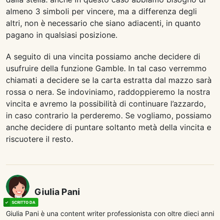
almeno 3 simboli per vincere, ma a differenza degli
altri, non è necessario che siano adiacenti, in quanto
pagano in qualsiasi posizione.
A seguito di una vincita possiamo anche decidere di
usufruire della funzione Gamble. In tal caso verremmo
chiamati a decidere se la carta estratta dal mazzo sarà
rossa o nera. Se indoviniamo, raddoppieremo la nostra
vincita e avremo la possibilità di continuare l’azzardo,
in caso contrario la perderemo. Se vogliamo, possiamo
anche decidere di puntare soltanto metà della vincita e
riscuotere il resto.
Giulia Pani
Giulia Pani è una content writer professionista con oltre dieci anni