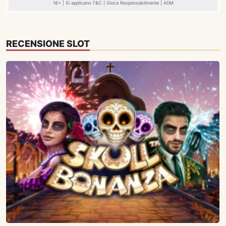
18+ | Si applicano T&C | Gioca Responsabilmente | ADM
RECENSIONE SLOT