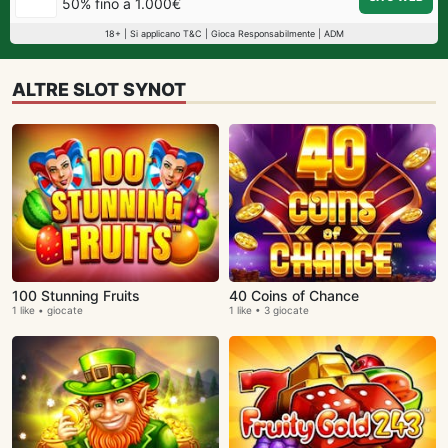
50% fino a 1.000€
18+ | Si applicano T&C | Gioca Responsabilmente | ADM
ALTRE SLOT SYNOT
100 Stunning Fruits
40 Coins of Chance
1 like • giocate
1 like • 3 giocate