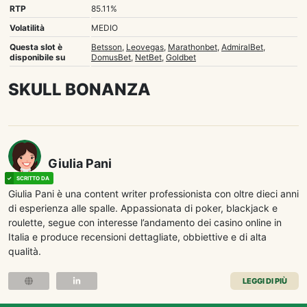
RTP
85.11%
Volatilità
MEDIO
Questa slot è
Betsson
,
Leovegas
,
Marathonbet
,
AdmiralBet
,
disponibile su
DomusBet
,
NetBet
,
Goldbet
SKULL BONANZA
Giulia Pani
Giulia Pani è una content writer professionista con oltre dieci anni
di esperienza alle spalle. Appassionata di poker, blackjack e
roulette, segue con interesse l’andamento dei casino online in
Italia e produce recensioni dettagliate, obbiettive e di alta
qualità.
LEGGI DI PIÙ