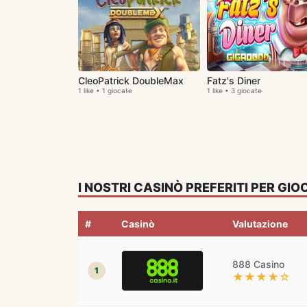
CleoPatrick DoubleMax
Fatz's Diner
1 like • 1 giocate
1 like • 3 giocate
I NOSTRI CASINÒ PREFERITI PER GI
#
Casinò
Valutazione
1
★★★★☆