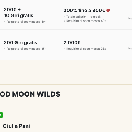
200€ +
300% fino a 300€
10 Giri gratis
Totale sui primi 1 depositi
Lic
Requisito di scommessa 40x
Requisito di scommessa 40x
200 Giri gratis
2.000€
Lic
Requisito di scommessa 35x
Requisito di scommessa 35x
OD MOON WILDS
Giulia Pani