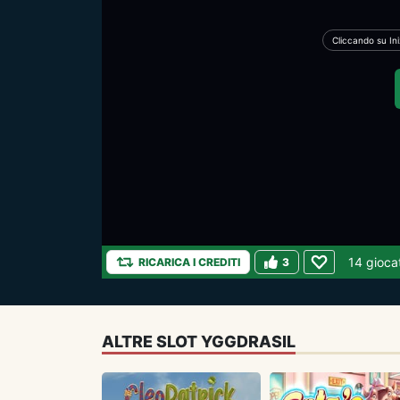
Cliccando su Ini
14
gioca
RICARICA I CREDITI
3
ALTRE SLOT YGGDRASIL