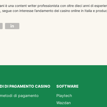
Pani è una content writer professionista con oltre dieci anni di esperi
e, segue con interesse l’andamento dei casino online in Italia e produce
DI DI PAGAMENTO CASINO
SOFTWARE
i metodi di pagamento
Playtech
Wazdan