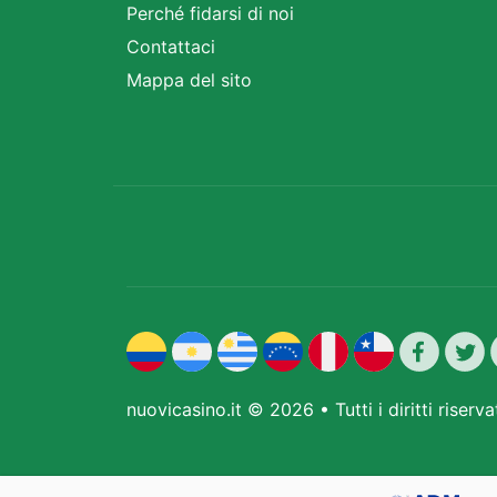
Perché fidarsi di noi
Contattaci
Mappa del sito
nuovicasino.it © 2026 • Tutti i diritti riserva