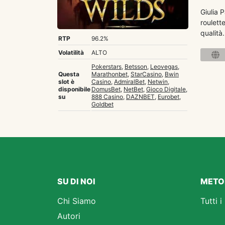
Giulia 
roulett
qualità.
RTP
96.2%
Volatilità
ALTO
Pokerstars
,
Betsson
,
Leovegas
,
Questa
Marathonbet
,
StarCasino
,
Bwin
slot è
Casino
,
AdmiralBet
,
Netwin
,
disponibile
DomusBet
,
NetBet
,
Gioco Digitale
,
su
888 Casino
,
DAZNBET
,
Eurobet
,
Goldbet
SU DI NOI
METO
Chi Siamo
Tutti 
Autori