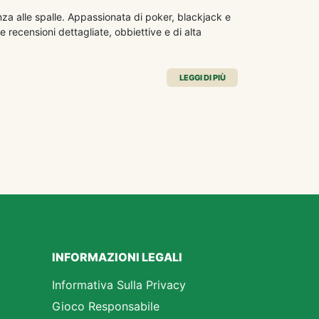
enza alle spalle. Appassionata di poker, blackjack e
 recensioni dettagliate, obbiettive e di alta
LEGGI DI PIÙ
INFORMAZIONI LEGALI
Informativa Sulla Privacy
Gioco Responsabile