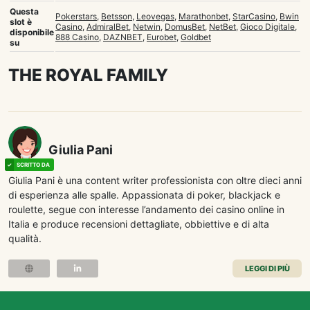
Questa
Pokerstars
,
Betsson
,
Leovegas
,
Marathonbet
,
StarCasino
,
Bwin
slot è
Casino
,
AdmiralBet
,
Netwin
,
DomusBet
,
NetBet
,
Gioco Digitale
,
disponibile
888 Casino
,
DAZNBET
,
Eurobet
,
Goldbet
su
THE ROYAL FAMILY
Giulia Pani
Giulia Pani è una content writer professionista con oltre dieci anni
di esperienza alle spalle. Appassionata di poker, blackjack e
roulette, segue con interesse l’andamento dei casino online in
Italia e produce recensioni dettagliate, obbiettive e di alta
qualità.
LEGGI DI PIÙ