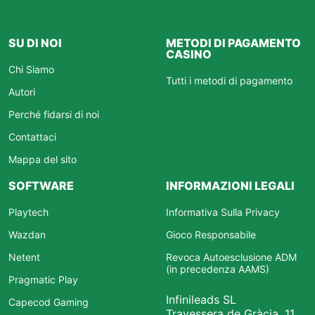
SU DI NOI
METODI DI PAGAMENTO
CASINO
Chi Siamo
Tutti i metodi di pagamento
Autori
Perché fidarsi di noi
Contattaci
Mappa del sito
SOFTWARE
INFORMAZIONI LEGALI
Playtech
Informativa Sulla Privacy
Wazdan
Gioco Responsabile
Netent
Revoca Autoesclusione ADM
(in precedenza AAMS)
Pragmatic Play
Infinileads SL
Capecod Gaming
Travessera de Gràcia, 11,