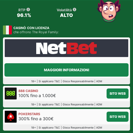
RTP
Volatilità
96.1%
ALTO
CASINÒ CON LICENZA
che offrono The Royal Family:
MAGGIORI INFORMAZIONI
18+ | Si applicano T&C | Gioca Responsabilmente | ADM
888 CASINO
SITO WEB
100% fino a 1.000€
18+ | Si applicano T&C | Gioca Responsabilmente | ADM
POKERSTARS
SITO WEB
300% fino a 300€
18+ | Si applicano T&C | Gioca Responsabilmente | ADM