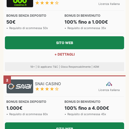
★★★★☆
Licenza italiana
50€
100% fino a 1.000€
Requisito di scommessa 50x
Requisito di scommessa 35x
SITO WEB
+ DETTAGLI
18+ | Si applicano T&C | Gioca Responsabilmente | ADM
2
★★★★☆
Licenza italiana
1.000€
100% fino a 4.000€
Requisito di scommessa 60x
Requisito di scommessa 45x
SITO WEB