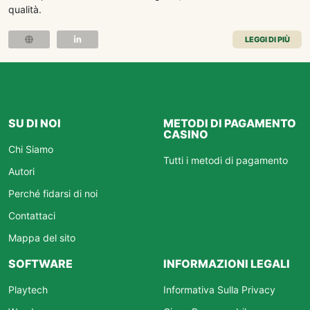
qualità.
LEGGI DI PIÙ
SU DI NOI
METODI DI PAGAMENTO
CASINO
Chi Siamo
Tutti i metodi di pagamento
Autori
Perché fidarsi di noi
Contattaci
Mappa del sito
SOFTWARE
INFORMAZIONI LEGALI
Playtech
Informativa Sulla Privacy