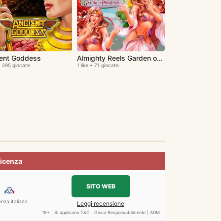
ent Goddess
Almighty Reels Garden of Persephone
 • 295 giocate
1 like • 71 giocate
icenza
SITO WEB
nza italiana
Leggi recensione
18+ | Si applicano T&C | Gioca Responsabilmente | ADM