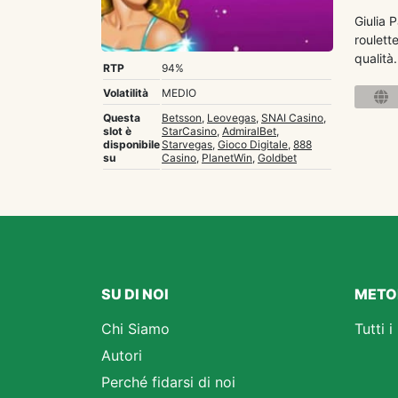
Giulia 
roulett
qualità.
RTP
94%
Volatilità
MEDIO
Questa
Betsson
,
Leovegas
,
SNAI Casino
,
slot è
StarCasino
,
AdmiralBet
,
disponibile
Starvegas
,
Gioco Digitale
,
888
su
Casino
,
PlanetWin
,
Goldbet
SU DI NOI
METO
Chi Siamo
Tutti 
Autori
Perché fidarsi di noi