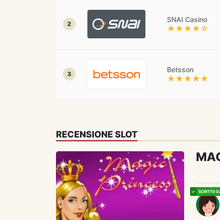
2
★★★★☆
3
★★★★★
RECENSIONE SLOT
MAG