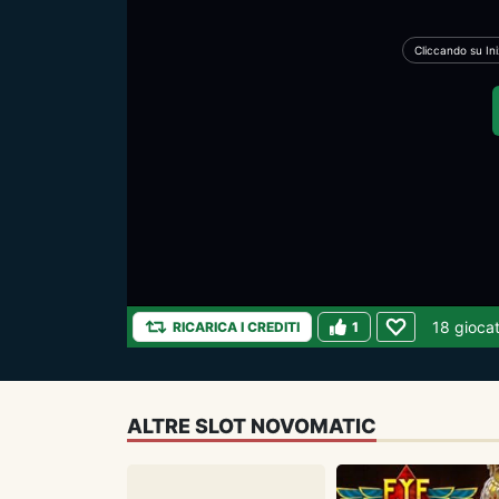
Cliccando su Ini
18
gioca
RICARICA I CREDITI
1
ALTRE SLOT NOVOMATIC