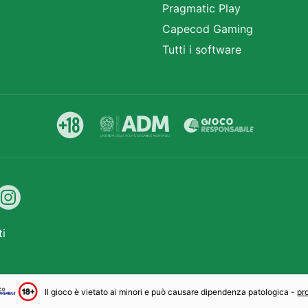
Pragmatic Play
Capecod Gaming
Tutti i software
ti
Il gioco è vietato ai minori e può causare dipendenza patologica -
pro