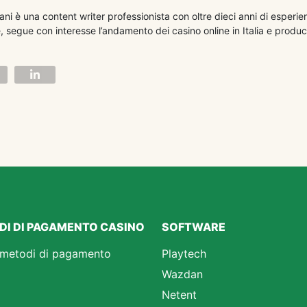
Pani è una content writer professionista con oltre dieci anni di esperi
e, segue con interesse l’andamento dei casino online in Italia e produce
DI DI PAGAMENTO CASINO
SOFTWARE
i metodi di pagamento
Playtech
Wazdan
Netent