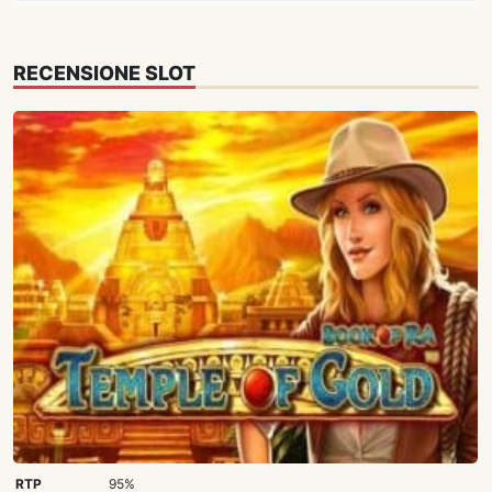
RECENSIONE SLOT
RTP
95%