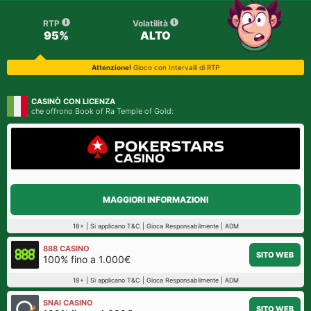
RTP
Volatilità
95%
ALTO
Attenzione!
Gioco con Intervalli di RTP
CASINÒ CON LICENZA
che offrono Book of Ra Temple of Gold:
MAGGIORI INFORMAZIONI
18+ | Si applicano T&C | Gioca Responsabilmente | ADM
888 CASINO
SITO WEB
100% fino a 1.000€
18+ | Si applicano T&C | Gioca Responsabilmente | ADM
SNAI CASINO
SITO WEB