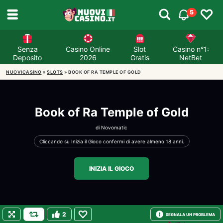
5
Senza
Casino Online
Slot
Casino n°1:
Deposito
2026
Gratis
NetBet
NUOVICASINO
»
SLOTS
»
BOOK OF RA TEMPLE OF GOLD
Book of Ra Temple of Gold
di
Novomatic
Cliccando su Inizia il Gioco confermi di avere almeno 18 anni.
INIZIA IL GIOCO
2
SEGNALA UN PROBLEMA