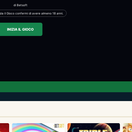
di
Betsoft
zia il Gioco confermi di avere almeno 18 anni.
INIZIA IL GIOCO