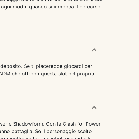
Ad ogni modo, quando si imbocca il percorso
deposito. Se ti piacerebbe giocarci per
 ADM che offrono questa slot nel proprio
Power e Shadowform. Con la Clash for Power
danno battaglia. Se il personaggio scelto
on moltiplicatori o simboli espandibili.