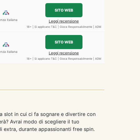
SITO WEB
nza italiana
Leggi recensione
18+ | Si applicano T&C | Gioca Responsabilmente | ADM
SITO WEB
nza italiana
Leggi recensione
18+ | Si applicano T&C | Gioca Responsabilmente | ADM
 slot in cui ci fa sognare e divertire con
erà? Avrai modo di scegliere il tuo
i extra, durante appassionanti free spin.