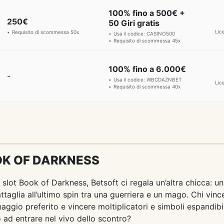
100% fino a 500€ +
250€
50 Giri gratis
Lice
Requisito di scommessa 50x
Usa il codice:
CASINO500
Requisito di scommessa 45x
100% fino a 6.000€
-
Usa il codice:
WBCDAZNBET
Lice
Requisito di scommessa 40x
K OF DARKNESS
 slot Book of Darkness, Betsoft ci regala un’altra chicca: una
ttaglia all’ultimo spin tra una guerriera e un mago. Chi vinc
aggio preferito e vincere moltiplicatori e simboli espandibil
 ad entrare nel vivo dello scontro?