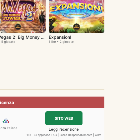
Mr. Vegas 2: Big Money Tower
Expansion!
• 5 giocate
1 like • 2 giocate
icenza
SITO WEB
nza italiana
Leggi recensione
18+ | Si applicano T&C | Gioca Responsabilmente | ADM