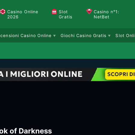
Casino Online
Slot
Casino n°1:
2026
Gratis
NetBet
censioni Casino Online
Giochi Casino Gratis
Slot Onl
▼
▼
ok of Darkness