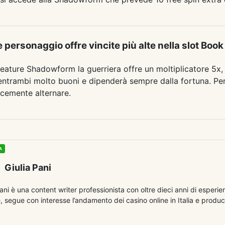
 personaggio offre vincite più alte nella slot Boo
feature Shadowform la guerriera offre un moltiplicatore 5x, 
ntrambi molto buoni e dipenderà sempre dalla fortuna. Perc
cemente alternare.
Giulia Pani
Pani è una content writer professionista con oltre dieci anni di esperi
e, segue con interesse l’andamento dei casino online in Italia e produce