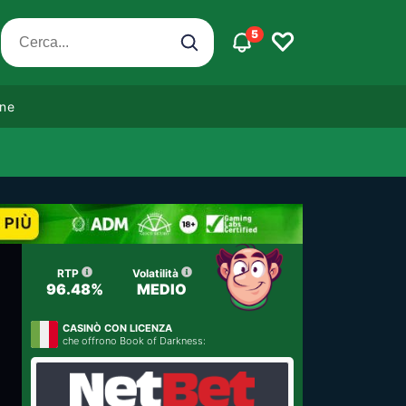
5
ine
RTP
Volatilità
96.48%
MEDIO
CASINÒ CON LICENZA
che offrono Book of Darkness: