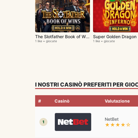
The Slotfather Book of Wins
1 like • giocate
1 like • giocate
I NOSTRI CASINÒ PREFERITI PER GI
#
Casinò
Valutazione
1
★★★★☆