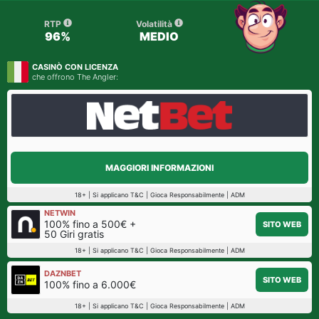
RTP
Volatilità
96%
MEDIO
CASINÒ CON LICENZA
che offrono The Angler:
MAGGIORI INFORMAZIONI
18+ | Si applicano T&C | Gioca Responsabilmente | ADM
NETWIN
100% fino a 500€ +
SITO WEB
50 Giri gratis
18+ | Si applicano T&C | Gioca Responsabilmente | ADM
DAZNBET
SITO WEB
100% fino a 6.000€
18+ | Si applicano T&C | Gioca Responsabilmente | ADM