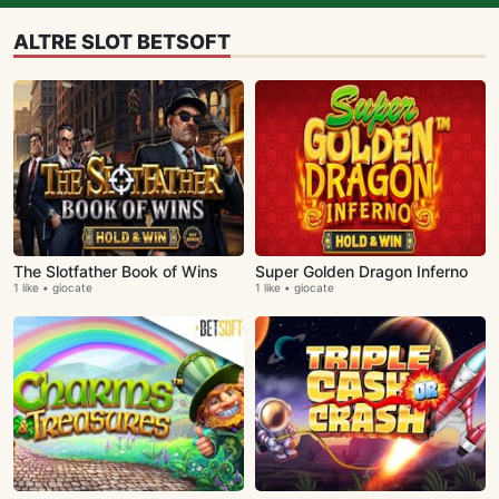
ALTRE SLOT BETSOFT
The Slotfather Book of Wins
Super Golden Dragon Inferno
1 like • giocate
1 like • giocate