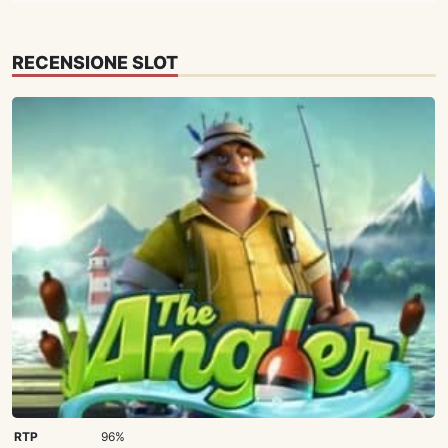
RECENSIONE SLOT
RTP
96%