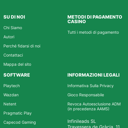
SU DI NOI
METODI DI PAGAMENTO
CASINO
Chi Siamo
Tutti i metodi di pagamento
Autori
Perché fidarsi di noi
Contattaci
Mappa del sito
SOFTWARE
INFORMAZIONI LEGALI
Playtech
Informativa Sulla Privacy
Wazdan
Gioco Responsabile
Netent
Revoca Autoesclusione ADM
(in precedenza AAMS)
Pragmatic Play
Infinileads SL
Capecod Gaming
Travessera de Gràcia, 11,