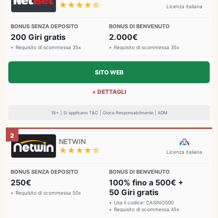
★★★★☆
Licenza italiana
200 Giri gratis
2.000€
Requisito di scommessa 35x
Requisito di scommessa 35x
SITO WEB
+ DETTAGLI
18+ | Si applicano T&C | Gioca Responsabilmente | ADM
2
★★★★☆
Licenza italiana
250€
100% fino a 500€ +
50 Giri gratis
Requisito di scommessa 50x
Usa il codice:
CASINO500
Requisito di scommessa 45x