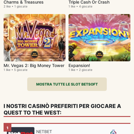
Charms & Treasures
Triple Cash Or Crash
2 like • 1 giocate
1 like • 4 giocate
Mr. Vegas 2: Big Money Tower
Expansion!
1 like • 5 giocate
1 like • 2 giocate
MOSTRA TUTTE LE SLOT BETSOFT
I NOSTRI CASINÒ PREFERITI PER GIOCARE A
QUEST TO THE WEST
:
1