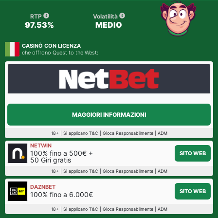
RTP
Volatilità
97.53%
MEDIO
CASINÒ CON LICENZA
che offrono Quest to the West:
MAGGIORI INFORMAZIONI
18+ | Si applicano T&C | Gioca Responsabilmente | ADM
NETWIN
100% fino a 500€ +
SITO WEB
50 Giri gratis
18+ | Si applicano T&C | Gioca Responsabilmente | ADM
DAZNBET
SITO WEB
100% fino a 6.000€
18+ | Si applicano T&C | Gioca Responsabilmente | ADM