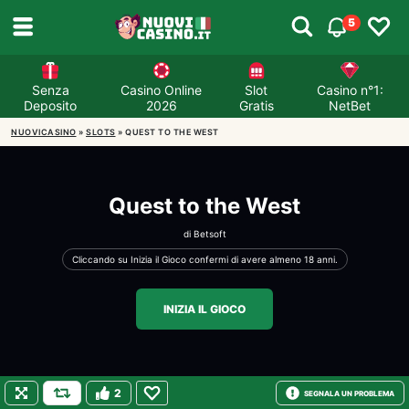
5
Senza
Casino Online
Slot
Casino n°1:
Deposito
2026
Gratis
NetBet
NUOVICASINO
»
SLOTS
»
QUEST TO THE WEST
Quest to the West
di
Betsoft
Cliccando su Inizia il Gioco confermi di avere almeno 18 anni.
INIZIA IL GIOCO
2
SEGNALA UN PROBLEMA