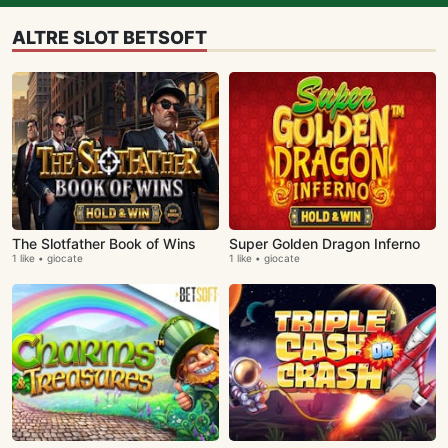
ALTRE SLOT BETSOFT
The Slotfather Book of Wins
Super Golden Dragon Inferno
1 like • giocate
1 like • giocate