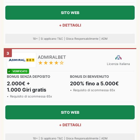
SITO WEB
+ DETTAGLI
18+ | Si applicano T&C | Gioca Responsabilmente | ADM
3
★★★★☆
Licenza italiana
2.000€ +
200% fino a 5.000€
1.000 Giri gratis
Requisito di scommessa 65x
Requisito di scommessa 65x
SITO WEB
+ DETTAGLI
18+ | Si applicano T&C | Gioca Responsabilmente | ADM