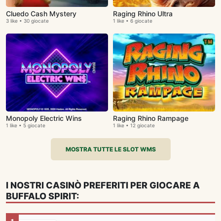
Cluedo Cash Mystery
Raging Rhino Ultra
3 like • 30 giocate
1 like • 6 giocate
Monopoly Electric Wins
Raging Rhino Rampage
1 like • 5 giocate
1 like • 12 giocate
MOSTRA TUTTE LE SLOT WMS
I NOSTRI CASINÒ PREFERITI PER GIOCARE A
BUFFALO SPIRIT
: