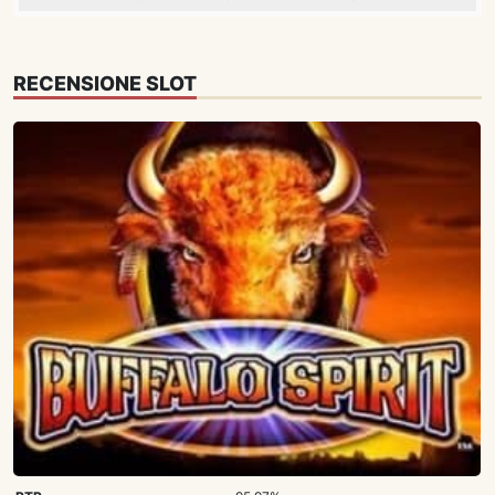
RECENSIONE SLOT