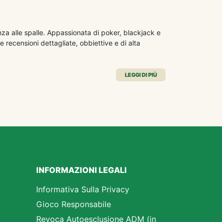
enza alle spalle. Appassionata di poker, blackjack e
 recensioni dettagliate, obbiettive e di alta
LEGGI DI PIÙ
INFORMAZIONI LEGALI
Informativa Sulla Privacy
Gioco Responsabile
Revoca Autoesclusione ADM (in