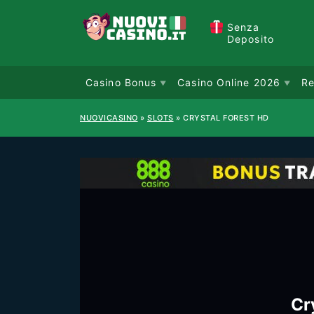
Senza
Deposito
Casino Bonus
Casino Online 2026
Re
▼
▼
NUOVICASINO
»
SLOTS
»
CRYSTAL FOREST HD
Cr