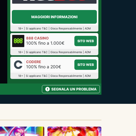
MAGGIORI INFORMAZIONI
18+ | Si applicano T&C | Gioca Responsabilmente | ADM
888 CASINO
SITO WEB
100% fino a 1.000€
18+ | Si applicano T&C | Gioca Responsabilmente | ADM
CODERE
SITO WEB
100% fino a 200€
18+ | Si applicano T&C | Gioca Responsabilmente | ADM
SEGNALA UN PROBLEMA