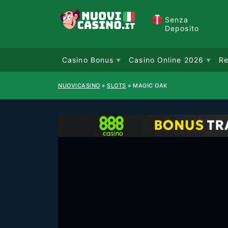
Senza
Deposito
Casino Bonus
Casino Online 2026
Re
▼
▼
NUOVICASINO
»
SLOTS
»
MAGIC OAK