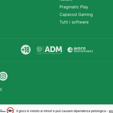
Pragmatic Play
Capecod Gaming
Tutti i software
ti
Il gioco è vietato ai minori e può causare dipendenza patologica -
pro