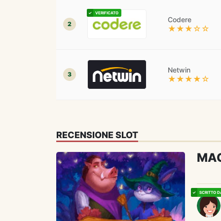
2
★★★☆☆
3
★★★★☆
RECENSIONE SLOT
MAG