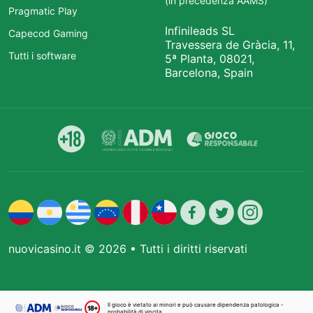
(in precedenza AAMS)
Pragmatic Play
Infinileads SL
Capecod Gaming
Travessera de Gràcia, 11,
Tutti i software
5ª Planta, 08021,
Barcelona, Spain
nuovicasino.it © 2026 • Tutti i diritti riservati
Il gioco è vietato ai minori e può causare dipendenza patologica -
probabilità di vincita