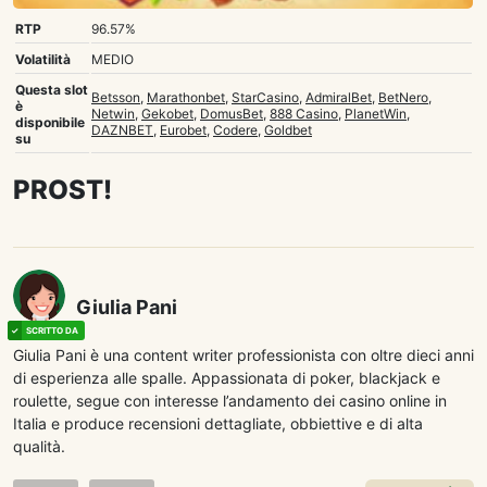
RTP
96.57%
Volatilità
MEDIO
Questa slot
Betsson
,
Marathonbet
,
StarCasino
,
AdmiralBet
,
BetNero
,
è
Netwin
,
Gekobet
,
DomusBet
,
888 Casino
,
PlanetWin
,
disponibile
DAZNBET
,
Eurobet
,
Codere
,
Goldbet
su
PROST!
Giulia Pani
Giulia Pani è una content writer professionista con oltre dieci anni
di esperienza alle spalle. Appassionata di poker, blackjack e
roulette, segue con interesse l’andamento dei casino online in
Italia e produce recensioni dettagliate, obbiettive e di alta
qualità.