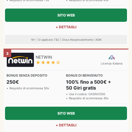
Requisito di scommessa 75x
Requisito di scommessa 45x
SITO WEB
+ DETTAGLI
18+ | Si applicano T&C | Gioca Responsabilmente | ADM
3
★★★★☆
Licenza italiana
250€
100% fino a 500€ +
50 Giri gratis
Requisito di scommessa 50x
Usa il codice:
CASINO500
Requisito di scommessa 45x
SITO WEB
+ DETTAGLI