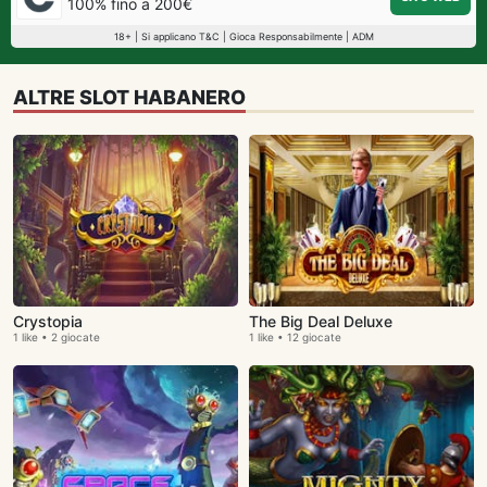
100% fino a 200€
18+ | Si applicano T&C | Gioca Responsabilmente | ADM
ALTRE SLOT HABANERO
Crystopia
The Big Deal Deluxe
1 like • 2 giocate
1 like • 12 giocate