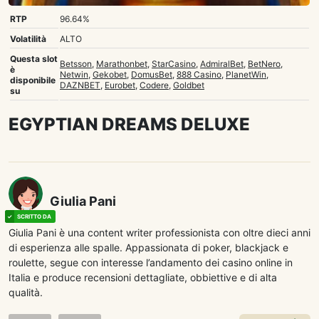
RTP
96.64%
Volatilità
ALTO
Questa slot
Betsson
,
Marathonbet
,
StarCasino
,
AdmiralBet
,
BetNero
,
è
Netwin
,
Gekobet
,
DomusBet
,
888 Casino
,
PlanetWin
,
disponibile
DAZNBET
,
Eurobet
,
Codere
,
Goldbet
su
EGYPTIAN DREAMS DELUXE
Giulia Pani
Giulia Pani è una content writer professionista con oltre dieci anni
di esperienza alle spalle. Appassionata di poker, blackjack e
roulette, segue con interesse l’andamento dei casino online in
Italia e produce recensioni dettagliate, obbiettive e di alta
qualità.