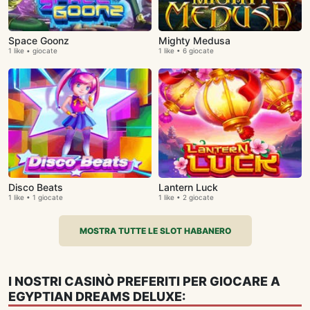
Space Goonz
Mighty Medusa
1 like • giocate
1 like • 6 giocate
Disco Beats
Lantern Luck
1 like • 1 giocate
1 like • 2 giocate
MOSTRA TUTTE LE SLOT HABANERO
I NOSTRI CASINÒ PREFERITI PER GIOCARE A
EGYPTIAN DREAMS DELUXE
: