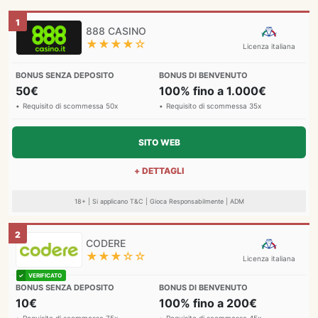
1
★★★★☆
Licenza italiana
50€
100% fino a 1.000€
Requisito di scommessa 50x
Requisito di scommessa 35x
SITO WEB
+ DETTAGLI
18+ | Si applicano T&C | Gioca Responsabilmente | ADM
2
★★★☆☆
Licenza italiana
10€
100% fino a 200€