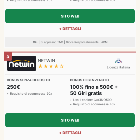
Requisito di scommessa 75x
Requisito di scommessa 45x
SITO WEB
+ DETTAGLI
18+ | Si applicano T&C | Gioca Responsabilmente | ADM
3
★★★★☆
Licenza italiana
250€
100% fino a 500€ +
50 Giri gratis
Requisito di scommessa 50x
Usa il codice:
CASINO500
Requisito di scommessa 45x
SITO WEB
+ DETTAGLI