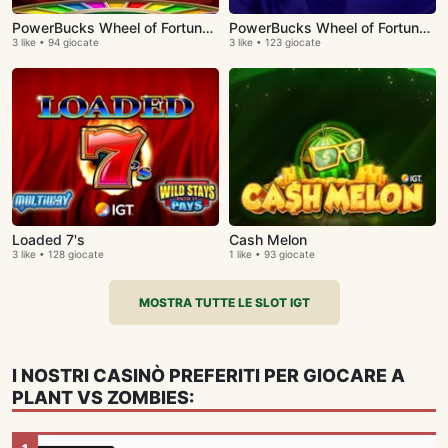
PowerBucks Wheel of Fortune Ruby Riches
PowerBucks Wheel of Fortune Shimmering Sapphires
3 like • 94 giocate
3 like • 123 giocate
Loaded 7's
Cash Melon
3 like • 128 giocate
1 like • 93 giocate
MOSTRA TUTTE LE SLOT IGT
I NOSTRI CASINÒ PREFERITI PER GIOCARE A
PLANT VS ZOMBIES
: