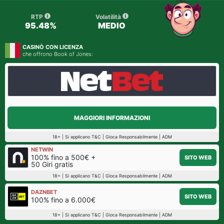
RTP
Volatilità
95.48%
MEDIO
CASINÒ CON LICENZA
che offrono Book of Jones:
MAGGIORI INFORMAZIONI
18+ | Si applicano T&C | Gioca Responsabilmente | ADM
NETWIN
100% fino a 500€ +
SITO WEB
50 Giri gratis
18+ | Si applicano T&C | Gioca Responsabilmente | ADM
DAZNBET
SITO WEB
100% fino a 6.000€
18+ | Si applicano T&C | Gioca Responsabilmente | ADM