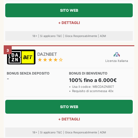
SITO WEB
+ DETTAGLI
18+ | Si applicano T&C | Gioca Responsabilmente | ADM
3
★★★★☆
Licenza italiana
-
100% fino a 6.000€
Usa il codice:
WBCDAZNBET
Requisito di scommessa 40x
SITO WEB
+ DETTAGLI
18+ | Si applicano T&C | Gioca Responsabilmente | ADM