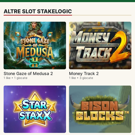
ALTRE SLOT STAKELOGIC
Stone Gaze of Medusa 2
Money Track 2
1 like • 1 giocate
1 like • 3 giocate