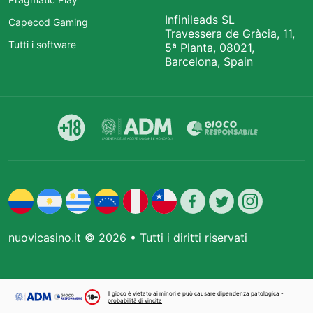
Infinileads SL
Capecod Gaming
Travessera de Gràcia, 11,
Tutti i software
5ª Planta, 08021,
Barcelona, Spain
nuovicasino.it © 2026 • Tutti i diritti riservati
Il gioco è vietato ai minori e può causare dipendenza patologica -
probabilità di vincita