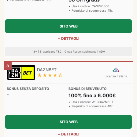
Requisito di scommessa 50x
Usa il codice:
CASINO500
Requisito di scommessa 45x
SITO WEB
+ DETTAGLI
18+ | Si applicano T&C | Gioca Responsabilmente | ADM
3
★★★★☆
Licenza italiana
-
100% fino a 6.000€
Usa il codice:
WBCDAZNBET
Requisito di scommessa 40x
SITO WEB
+ DETTAGLI