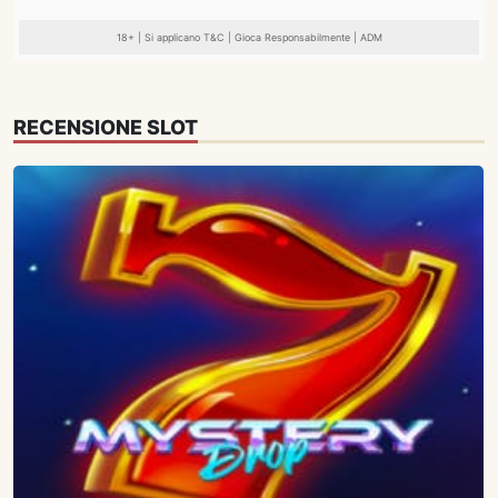
18+ | Si applicano T&C | Gioca Responsabilmente | ADM
RECENSIONE SLOT