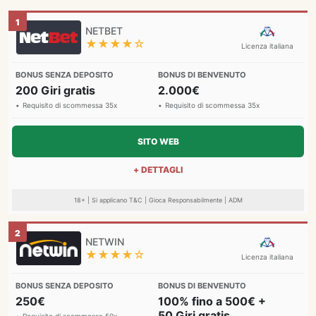
1
★★★★☆
Licenza italiana
200 Giri gratis
2.000€
Requisito di scommessa 35x
Requisito di scommessa 35x
SITO WEB
+ DETTAGLI
18+ | Si applicano T&C | Gioca Responsabilmente | ADM
2
★★★★☆
Licenza italiana
250€
100% fino a 500€ +
50 Giri gratis