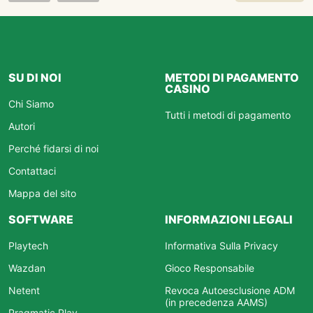
SU DI NOI
METODI DI PAGAMENTO
CASINO
Chi Siamo
Tutti i metodi di pagamento
Autori
Perché fidarsi di noi
Contattaci
Mappa del sito
SOFTWARE
INFORMAZIONI LEGALI
Playtech
Informativa Sulla Privacy
Wazdan
Gioco Responsabile
Netent
Revoca Autoesclusione ADM
(in precedenza AAMS)
Pragmatic Play