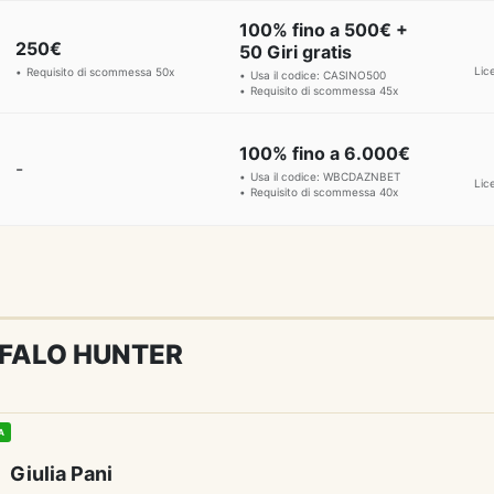
100% fino a 500€ +
250€
50 Giri gratis
Lice
Requisito di scommessa 50x
Usa il codice:
CASINO500
Requisito di scommessa 45x
100% fino a 6.000€
-
Usa il codice:
WBCDAZNBET
Lice
Requisito di scommessa 40x
FALO HUNTER
Giulia Pani