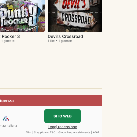
 Rocker 3
Devil's Crossroad
• 1 giocate
1 like • 1 giocate
icenza
SITO WEB
nza italiana
Leggi recensione
18+ | Si applicano T&C | Gioca Responsabilmente | ADM