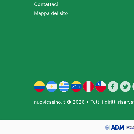
Contattaci
Mappa del sito
nuovicasino.it © 2026 • Tutti i diritti riserva