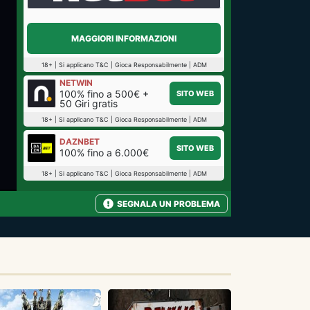
MAGGIORI INFORMAZIONI
18+ | Si applicano T&C | Gioca Responsabilmente | ADM
NETWIN
100% fino a 500€ +
SITO WEB
50 Giri gratis
18+ | Si applicano T&C | Gioca Responsabilmente | ADM
DAZNBET
SITO WEB
100% fino a 6.000€
18+ | Si applicano T&C | Gioca Responsabilmente | ADM
SEGNALA UN PROBLEMA