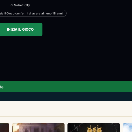
di
Nolimit City
zia il Gioco confermi di avere almeno 18 anni.
INIZIA IL GIOCO
te