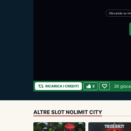
Cliccando su Ini
26
gioca
RICARICA I CREDITI
2
ALTRE SLOT NOLIMIT CITY