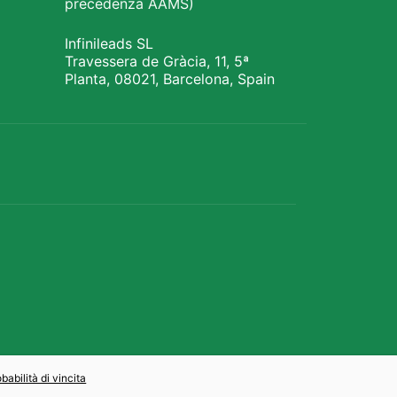
precedenza AAMS)
Infinileads SL
Travessera de Gràcia, 11, 5ª
Planta, 08021, Barcelona, Spain
babilità di vincita