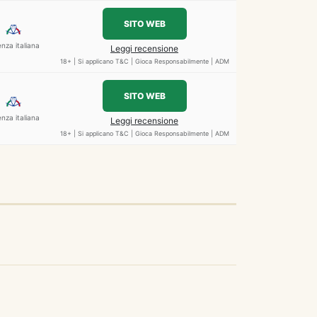
SITO WEB
nza italiana
Leggi recensione
18+ | Si applicano T&C | Gioca Responsabilmente | ADM
SITO WEB
nza italiana
Leggi recensione
18+ | Si applicano T&C | Gioca Responsabilmente | ADM