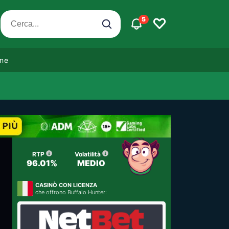
5
ine
RTP
Volatilità
96.01%
MEDIO
CASINÒ CON LICENZA
che offrono Buffalo Hunter: