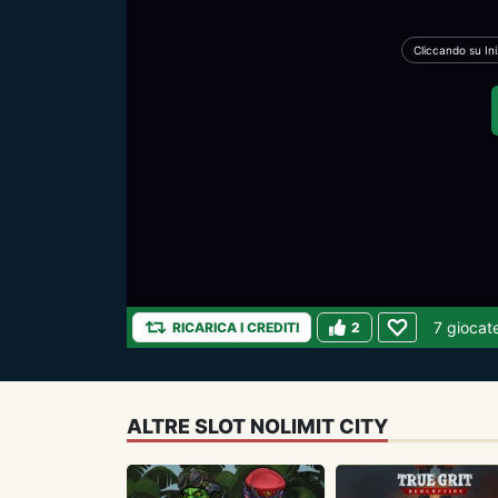
Cliccando su Ini
7
giocat
RICARICA I CREDITI
2
ALTRE SLOT NOLIMIT CITY