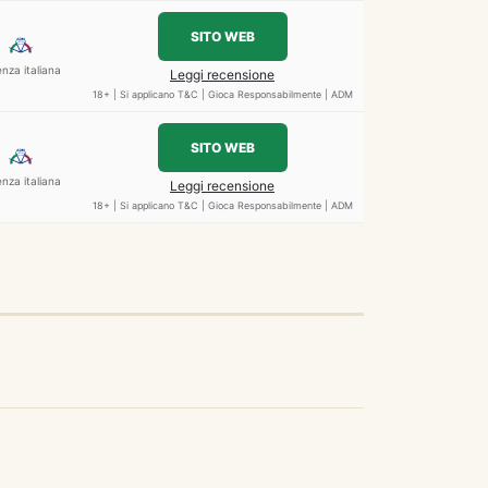
SITO WEB
nza italiana
Leggi recensione
18+ | Si applicano T&C | Gioca Responsabilmente | ADM
SITO WEB
nza italiana
Leggi recensione
18+ | Si applicano T&C | Gioca Responsabilmente | ADM