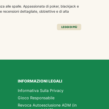
enza alle spalle. Appassionata di poker, blackjack e
 recensioni dettagliate, obbiettive e di alta
LEGGI DI PIÙ
INFORMAZIONI LEGALI
Informativa Sulla Privacy
Gioco Responsabile
Revoca Autoesclusione ADM (in