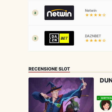
2
★★★★☆
3
★★★★☆
RECENSIONE SLOT
DUN