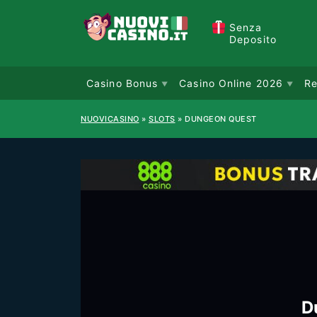
Senza
Deposito
Casino Bonus
Casino Online 2026
Re
▼
▼
NUOVICASINO
»
SLOTS
»
DUNGEON QUEST
D