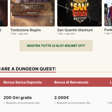
Punk
San Quentin Manhunt
2
Tombstone Begins
1 like 
1 like • giocate
1 like • giocate
MOSTRA TUTTE LE SLOT NOLIMIT CITY
OCARE A
DUNGEON QUEST
:
Bonus Senza Deposito
Bonus di Benvenuto
L
200 Giri gratis
2.000€
Lice
Requisito di scommessa 35x
Requisito di scommessa 35x