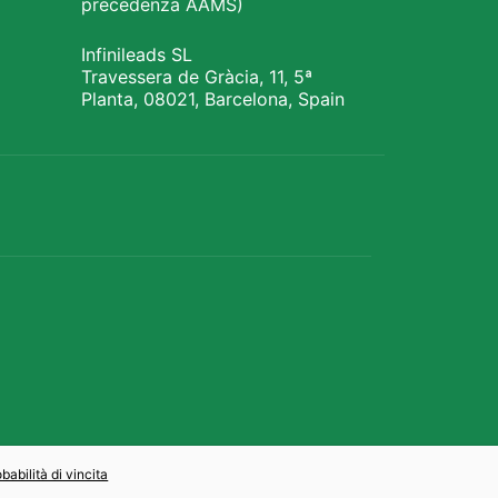
precedenza AAMS)
Infinileads SL
Travessera de Gràcia, 11, 5ª
Planta, 08021, Barcelona, Spain
babilità di vincita