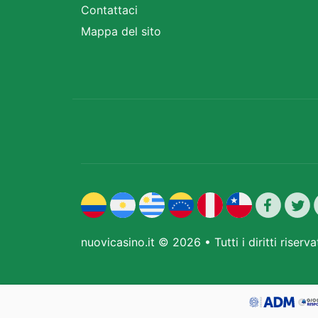
Contattaci
Mappa del sito
nuovicasino.it © 2026 • Tutti i diritti riserva