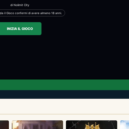
di
Nolimit City
zia il Gioco confermi di avere almeno 18 anni.
INIZIA IL GIOCO