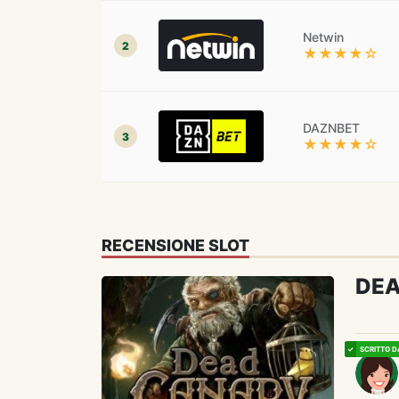
2
★★★★☆
3
★★★★☆
RECENSIONE SLOT
DE