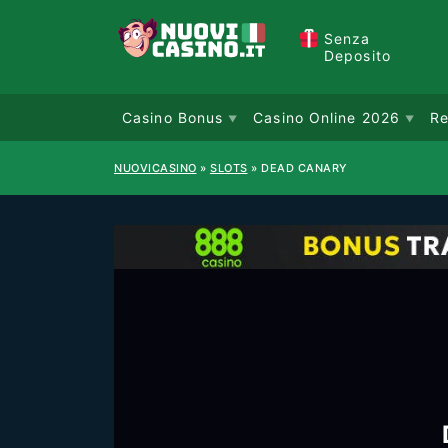
Senza
Deposito
Casino Bonus
Casino Online 2026
Re
▼
▼
NUOVICASINO
»
SLOTS
»
DEAD CANARY