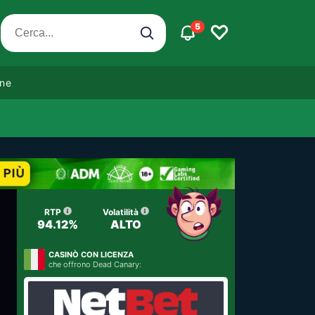
5
ine
RTP
Volatilità
94.12%
ALTO
CASINÒ CON LICENZA
che offrono Dead Canary: