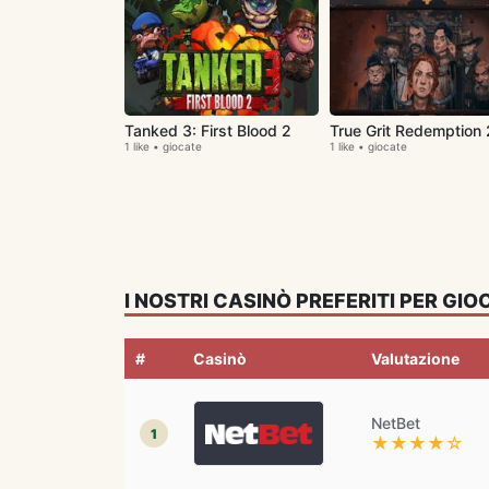
Tanked 3: First Blood 2
True Grit Redemption 
1 like • giocate
1 like • giocate
I NOSTRI CASINÒ PREFERITI PER GI
#
Casinò
Valutazione
1
★★★★☆