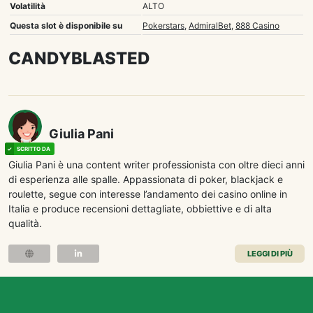
Volatilità
ALTO
Questa slot è disponibile su
Pokerstars
,
AdmiralBet
,
888 Casino
CANDYBLASTED
Giulia Pani
Giulia Pani è una content writer professionista con oltre dieci anni
di esperienza alle spalle. Appassionata di poker, blackjack e
roulette, segue con interesse l’andamento dei casino online in
Italia e produce recensioni dettagliate, obbiettive e di alta
qualità.
LEGGI DI PIÙ