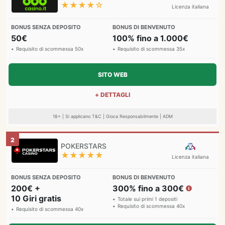
★★★★☆
Licenza italiana
50€
100% fino a 1.000€
Requisito di scommessa 50x
Requisito di scommessa 35x
SITO WEB
+ DETTAGLI
18+ | Si applicano T&C | Gioca Responsabilmente | ADM
2
★★★★★
Licenza italiana
200€ +
300% fino a 300€
10 Giri gratis
Totale sui primi 1 depositi
Requisito di scommessa 40x
Requisito di scommessa 40x