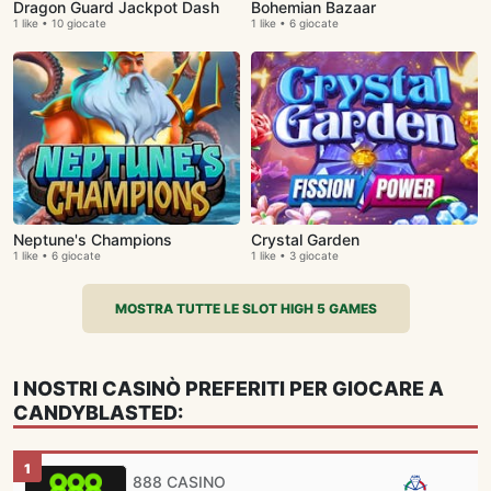
Dragon Guard Jackpot Dash
Bohemian Bazaar
1 like • 10 giocate
1 like • 6 giocate
Neptune's Champions
Crystal Garden
1 like • 6 giocate
1 like • 3 giocate
MOSTRA TUTTE LE SLOT HIGH 5 GAMES
I NOSTRI CASINÒ PREFERITI PER GIOCARE A
CANDYBLASTED
:
1