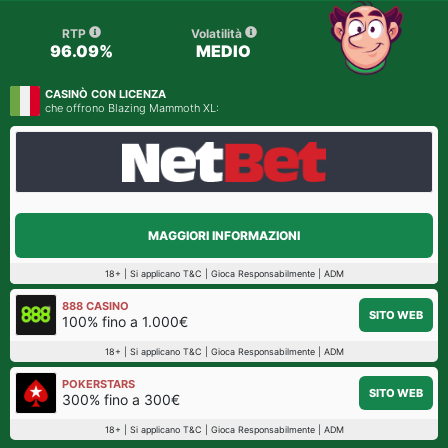
RTP
Volatilità
96.09%
MEDIO
CASINÒ CON LICENZA
che offrono Blazing Mammoth XL:
MAGGIORI INFORMAZIONI
18+ | Si applicano T&C | Gioca Responsabilmente | ADM
888 CASINO
SITO WEB
100% fino a 1.000€
18+ | Si applicano T&C | Gioca Responsabilmente | ADM
POKERSTARS
SITO WEB
300% fino a 300€
18+ | Si applicano T&C | Gioca Responsabilmente | ADM