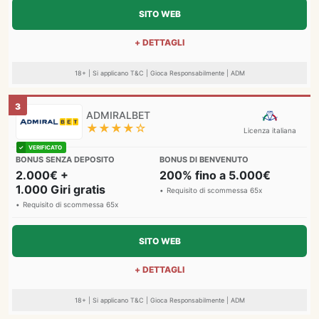
SITO WEB
+ DETTAGLI
18+ | Si applicano T&C | Gioca Responsabilmente | ADM
3
★★★★☆
Licenza italiana
2.000€ +
200% fino a 5.000€
1.000 Giri gratis
Requisito di scommessa 65x
Requisito di scommessa 65x
SITO WEB
+ DETTAGLI
18+ | Si applicano T&C | Gioca Responsabilmente | ADM