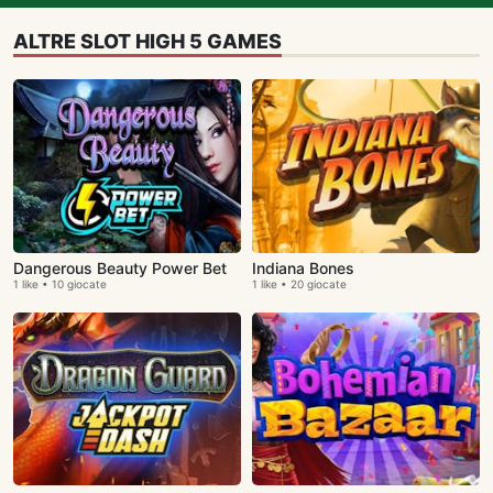
ALTRE SLOT HIGH 5 GAMES
Dangerous Beauty Power Bet
Indiana Bones
1 like • 10 giocate
1 like • 20 giocate