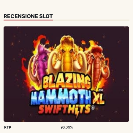
RECENSIONE SLOT
RTP
96.09%