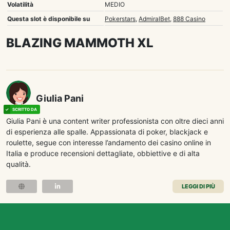
Volatilità
MEDIO
Questa slot è disponibile su
Pokerstars
,
AdmiralBet
,
888 Casino
BLAZING MAMMOTH XL
Giulia Pani
Giulia Pani è una content writer professionista con oltre dieci anni
di esperienza alle spalle. Appassionata di poker, blackjack e
roulette, segue con interesse l’andamento dei casino online in
Italia e produce recensioni dettagliate, obbiettive e di alta
qualità.
LEGGI DI PIÙ