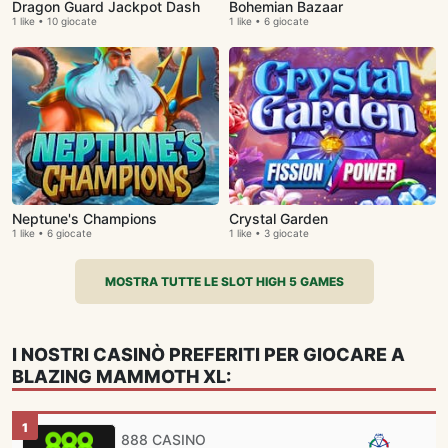
Dragon Guard Jackpot Dash
Bohemian Bazaar
1 like • 10 giocate
1 like • 6 giocate
Neptune's Champions
Crystal Garden
1 like • 6 giocate
1 like • 3 giocate
MOSTRA TUTTE LE SLOT HIGH 5 GAMES
I NOSTRI CASINÒ PREFERITI PER GIOCARE A
BLAZING MAMMOTH XL
:
1