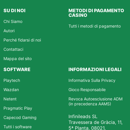
SU DI NOI
METODI DI PAGAMENTO
CASINO
Chi Siamo
Tutti i metodi di pagamento
Autori
Perché fidarsi di noi
Contattaci
Mappa del sito
SOFTWARE
INFORMAZIONI LEGALI
Playtech
Informativa Sulla Privacy
Wazdan
Gioco Responsabile
Netent
Revoca Autoesclusione ADM
(in precedenza AAMS)
Pragmatic Play
Infinileads SL
Capecod Gaming
Travessera de Gràcia, 11,
Tutti i software
5ª Planta, 08021,