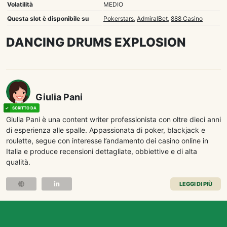
Volatilità
MEDIO
Questa slot è disponibile su
Pokerstars
,
AdmiralBet
,
888 Casino
DANCING DRUMS EXPLOSION
Giulia Pani
Giulia Pani è una content writer professionista con oltre dieci anni
di esperienza alle spalle. Appassionata di poker, blackjack e
roulette, segue con interesse l’andamento dei casino online in
Italia e produce recensioni dettagliate, obbiettive e di alta
qualità.
LEGGI DI PIÙ