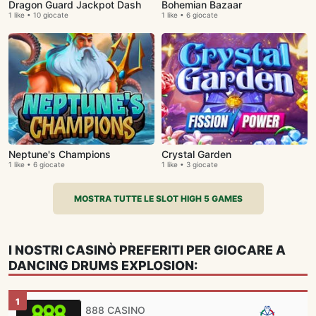
Dragon Guard Jackpot Dash
Bohemian Bazaar
1 like • 10 giocate
1 like • 6 giocate
Neptune's Champions
Crystal Garden
1 like • 6 giocate
1 like • 3 giocate
MOSTRA TUTTE LE SLOT HIGH 5 GAMES
I NOSTRI CASINÒ PREFERITI PER GIOCARE A
DANCING DRUMS EXPLOSION
:
1