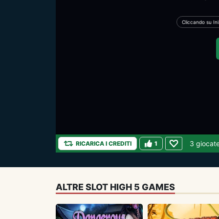
Cliccando su Ini
3
giocat
RICARICA I CREDITI
1
ALTRE SLOT HIGH 5 GAMES