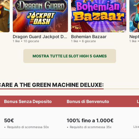
Dragon Guard Jackpot Dash
Bohemian Bazaar
Nept
1 like • 10 giocate
1 like • 6 giocate
1 like 
MOSTRA TUTTE LE SLOT HIGH 5 GAMES
OCARE A
THE GREEN MACHINE DELUXE
:
Bonus Senza Deposito
Bonus di Benvenuto
50€
100% fino a 1.000€
Lic
Requisito di scommessa 50x
Requisito di scommessa 35x