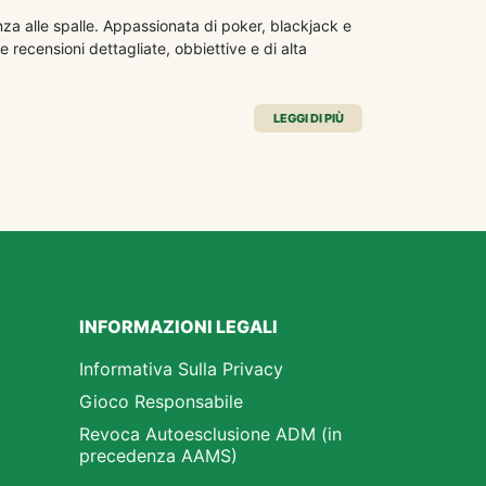
enza alle spalle. Appassionata di poker, blackjack e
 recensioni dettagliate, obbiettive e di alta
LEGGI DI PIÙ
INFORMAZIONI LEGALI
Informativa Sulla Privacy
Gioco Responsabile
Revoca Autoesclusione ADM (in
precedenza AAMS)