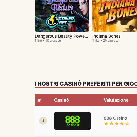
Dangerous Beauty Power Bet
Indiana Bones
1 like • 10 giocate
1 like • 20 giocate
I NOSTRI CASINÒ PREFERITI PER GI
#
Casinò
Valutazione
1
★★★★☆