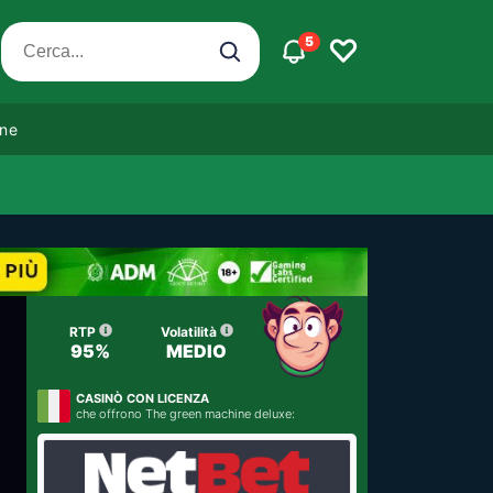
5
ine
RTP
Volatilità
95%
MEDIO
CASINÒ CON LICENZA
che offrono The green machine deluxe: