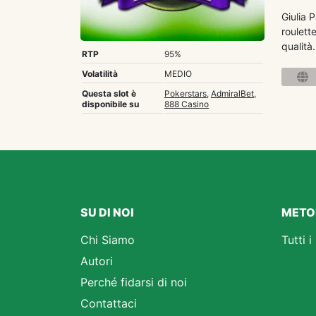
Giulia 
roulett
qualità.
RTP
95%
Volatilità
MEDIO
Questa slot è
Pokerstars
,
AdmiralBet
,
disponibile su
888 Casino
SU DI NOI
METO
Chi Siamo
Tutti 
Autori
Perché fidarsi di noi
Contattaci