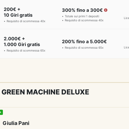
200€ +
300% fino a 300€
10 Giri gratis
Totale sui primi 1 depositi
Lic
Requisito di scommessa 40x
Requisito di scommessa 40x
2.000€ +
200% fino a 5.000€
1.000 Giri gratis
Lic
Requisito di scommessa 65x
Requisito di scommessa 65x
 GREEN MACHINE DELUXE
Giulia Pani