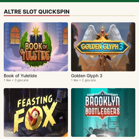
ALTRE SLOT QUICKSPIN
Book of Yuletide
Golden Glyph 3
1 like • 3 giocate
1 like • 2 giocate