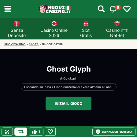
5
Senza
Casino Online
Slot
Casino n°1:
Deposito
2026
Gratis
NetBet
NUOVICASINO
»
SLOTS
»
GHOST GLYPH
Ghost Glyph
di
Quickspin
Cliccando su Inizia il Gioco confermi di avere almeno 18 anni.
INIZIA IL GIOCO
1
SEGNALA UN PROBLEMA