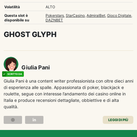
Volatilità
ALTO
Questa slot è
Pokerstars
,
StarCasino
,
AdmiralBet
,
Gioco Digitale
,
disponibile su
DAZNBET
GHOST GLYPH
Giulia Pani
Giulia Pani è una content writer professionista con oltre dieci anni
di esperienza alle spalle. Appassionata di poker, blackjack e
roulette, segue con interesse l’andamento dei casino online in
Italia e produce recensioni dettagliate, obbiettive e di alta
qualità.
LEGGI DI PIÙ