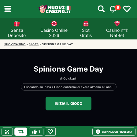
5
Senza
Casino Online
Slot
Casino n°1:
Deposito
2026
Gratis
NetBet
NUOVICASINO
»
SLOTS
»
SPINIONS GAME DAY
Spinions Game Day
di
Quickspin
Cliccando su Inizia il Gioco confermi di avere almeno 18 anni.
INIZIA IL GIOCO
1
SEGNALA UN PROBLEMA