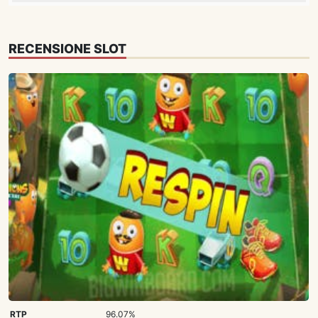
RECENSIONE SLOT
RTP
96.07%