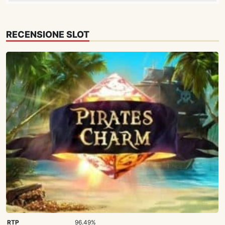
RECENSIONE SLOT
RTP
96.49%