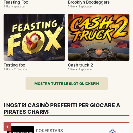
Feasting Fox
Brooklyn Bootleggers
1 like • giocate
1 like • 3 giocate
Festing fox
Cash truck 2
1 like • 7 giocate
1 like • 2 giocate
MOSTRA TUTTE LE SLOT QUICKSPIN
I NOSTRI CASINÒ PREFERITI PER GIOCARE A
PIRATES CHARM
:
1