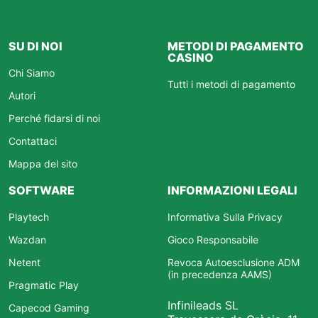
SU DI NOI
METODI DI PAGAMENTO
CASINO
Chi Siamo
Tutti i metodi di pagamento
Autori
Perché fidarsi di noi
Contattaci
Mappa del sito
SOFTWARE
INFORMAZIONI LEGALI
Playtech
Informativa Sulla Privacy
Wazdan
Gioco Responsabile
Netent
Revoca Autoesclusione ADM
(in precedenza AAMS)
Pragmatic Play
Infinileads SL
Capecod Gaming