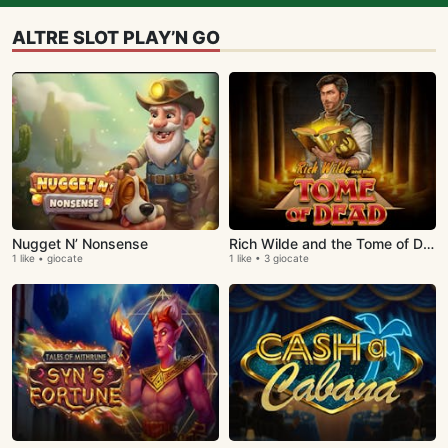
ALTRE SLOT PLAY’N GO
Nugget N’ Nonsense
Rich Wilde and the Tome of Dead
1 like • giocate
1 like • 3 giocate