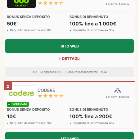
★★★★☆
Licenza italiana
50€
100% fino a 1.000€
Requisito di scommessa 50x
Requisito di scommessa 35x
SITO WEB
+ DETTAGLI
18+ | Si applicano T&C | Gioca Responsabilmente | ADM
2
★★★☆☆
Licenza italiana
10€
100% fino a 200€
Requisito di scommessa 75x
Requisito di scommessa 45x
SITO WEB