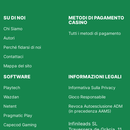
SU DI NOI
METODI DI PAGAMENTO
CASINO
Chi Siamo
Tutti i metodi di pagamento
Autori
Perché fidarsi di noi
Contattaci
Mappa del sito
SOFTWARE
INFORMAZIONI LEGALI
Playtech
Informativa Sulla Privacy
Wazdan
Gioco Responsabile
Netent
Revoca Autoesclusione ADM
(in precedenza AAMS)
Pragmatic Play
Infinileads SL
Capecod Gaming
Travessera de Gràcia, 11,