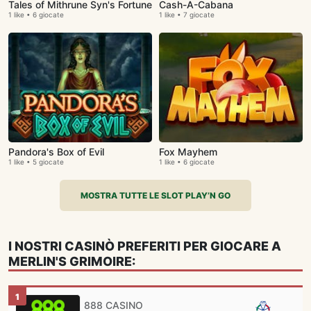
Tales of Mithrune Syn's Fortune
Cash-A-Cabana
1 like • 6 giocate
1 like • 7 giocate
Pandora's Box of Evil
Fox Mayhem
1 like • 5 giocate
1 like • 6 giocate
MOSTRA TUTTE LE SLOT PLAY’N GO
I NOSTRI CASINÒ PREFERITI PER GIOCARE A
MERLIN'S GRIMOIRE
:
1