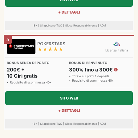
+ DETTAGLI
18+ | Si applicano T&C | Gioca Responsabilmente | ADM
3
★★★★★
Licenza italiana
200€ +
300% fino a 300€
10 Giri gratis
Totale sui primi 1 depositi
Requisito di scommessa 40x
Requisito di scommessa 40x
SITO WEB
+ DETTAGLI
18+ | Si applicano T&C | Gioca Responsabilmente | ADM