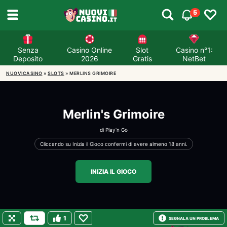
5
Senza
Casino Online
Slot
Casino n°1:
Deposito
2026
Gratis
NetBet
NUOVICASINO
»
SLOTS
»
MERLINS GRIMOIRE
Merlin's Grimoire
di
Play’n Go
Cliccando su Inizia il Gioco confermi di avere almeno 18 anni.
INIZIA IL GIOCO
1
SEGNALA UN PROBLEMA