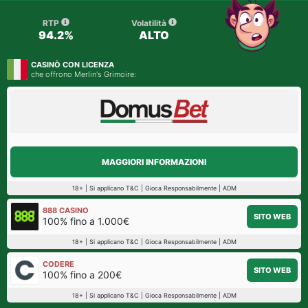
RTP
Volatilità
94.2%
ALTO
CASINÒ CON LICENZA
che offrono Merlin's Grimoire:
MAGGIORI INFORMAZIONI
18+ | Si applicano T&C | Gioca Responsabilmente | ADM
888 CASINO
SITO WEB
100% fino a 1.000€
18+ | Si applicano T&C | Gioca Responsabilmente | ADM
CODERE
SITO WEB
100% fino a 200€
18+ | Si applicano T&C | Gioca Responsabilmente | ADM