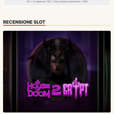
18+ | Si applicano T&C | Gioca Responsabilmente | ADM
RECENSIONE SLOT