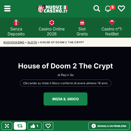
5
Senza
Casino Online
Slot
Casino n°1:
Deposito
2026
Gratis
NetBet
NUOVICASINO
»
SLOTS
»
HOUSE OF DOOM 2 THE CRYPT
House of Doom 2 The Crypt
di
Play’n Go
Cliccando su Inizia il Gioco confermi di avere almeno 18 anni.
INIZIA IL GIOCO
1
SEGNALA UN PROBLEMA