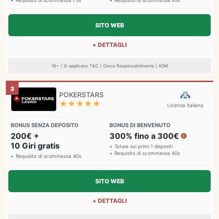
Requisito di scommessa 75x
Requisito di scommessa 45x
SITO WEB
+ DETTAGLI
18+ | Si applicano T&C | Gioca Responsabilmente | ADM
3
★★★★★
Licenza italiana
200€ +
300% fino a 300€
10 Giri gratis
Totale sui primi 1 depositi
Requisito di scommessa 40x
Requisito di scommessa 40x
SITO WEB
+ DETTAGLI