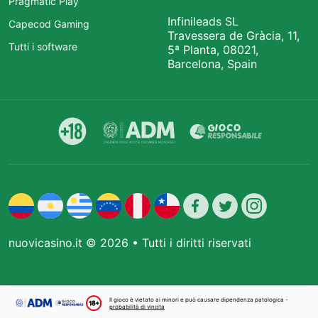
Pragmatic Play
Infinileads SL
Capecod Gaming
Travessera de Gràcia, 11,
Tutti i software
5ª Planta, 08021,
Barcelona, Spain
nuovicasino.it © 2026 • Tutti i diritti riservati
Il gioco è vietato ai minori e può causare dipendenza patologica -
probabilità di vincita