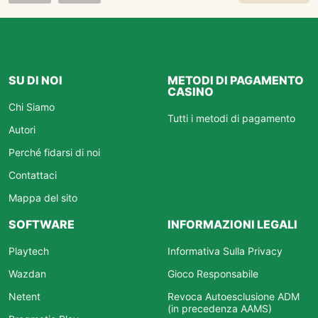
SU DI NOI
METODI DI PAGAMENTO
CASINO
Chi Siamo
Tutti i metodi di pagamento
Autori
Perché fidarsi di noi
Contattaci
Mappa del sito
SOFTWARE
INFORMAZIONI LEGALI
Playtech
Informativa Sulla Privacy
Wazdan
Gioco Responsabile
Netent
Revoca Autoesclusione ADM
(in precedenza AAMS)