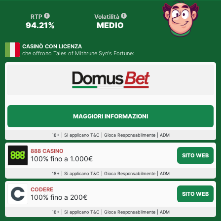
RTP
Volatilità
94.21%
MEDIO
CASINÒ CON LICENZA
che offrono Tales of Mithrune Syn's Fortune:
MAGGIORI INFORMAZIONI
18+ | Si applicano T&C | Gioca Responsabilmente | ADM
888 CASINO
SITO WEB
100% fino a 1.000€
18+ | Si applicano T&C | Gioca Responsabilmente | ADM
CODERE
SITO WEB
100% fino a 200€
18+ | Si applicano T&C | Gioca Responsabilmente | ADM