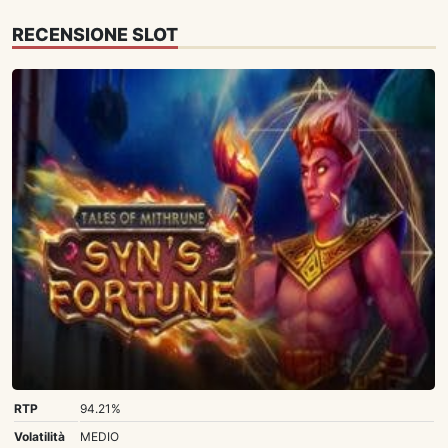
RECENSIONE SLOT
RTP
94.21%
Volatilità
MEDIO