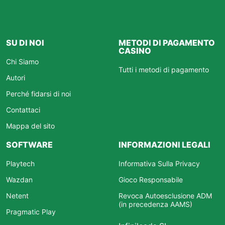
SU DI NOI
METODI DI PAGAMENTO
CASINO
Chi Siamo
Tutti i metodi di pagamento
Autori
Perché fidarsi di noi
Contattaci
Mappa del sito
SOFTWARE
INFORMAZIONI LEGALI
Playtech
Informativa Sulla Privacy
Wazdan
Gioco Responsabile
Netent
Revoca Autoesclusione ADM
(in precedenza AAMS)
Pragmatic Play