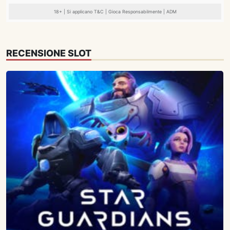
18+ | Si applicano T&C | Gioca Responsabilmente | ADM
RECENSIONE SLOT