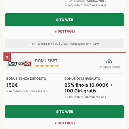
Usa il codice:
WBCDAZNBET
Requisito di scommessa 40x
SITO WEB
+ DETTAGLI
18+ | Si applicano T&C | Gioca Responsabilmente | ADM
3
★★★★☆
Licenza italiana
150€
25% fino a 10.000€ +
100 Giri gratis
Requisito di scommessa 35x
Requisito di scommessa 35x
SITO WEB
+ DETTAGLI