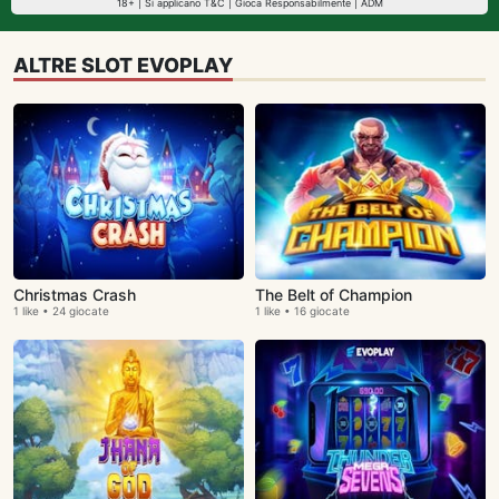
18+ | Si applicano T&C | Gioca Responsabilmente | ADM
ALTRE SLOT EVOPLAY
Christmas Crash
The Belt of Champion
1 like • 24 giocate
1 like • 16 giocate