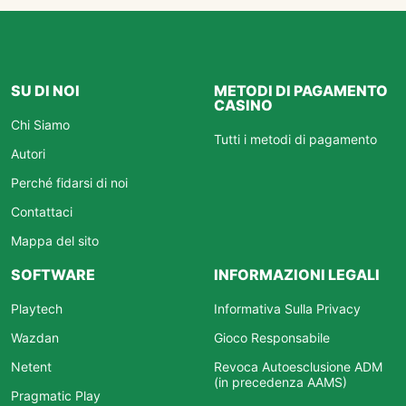
SU DI NOI
METODI DI PAGAMENTO
CASINO
Chi Siamo
Tutti i metodi di pagamento
Autori
Perché fidarsi di noi
Contattaci
Mappa del sito
SOFTWARE
INFORMAZIONI LEGALI
Playtech
Informativa Sulla Privacy
Wazdan
Gioco Responsabile
Netent
Revoca Autoesclusione ADM
(in precedenza AAMS)
Pragmatic Play