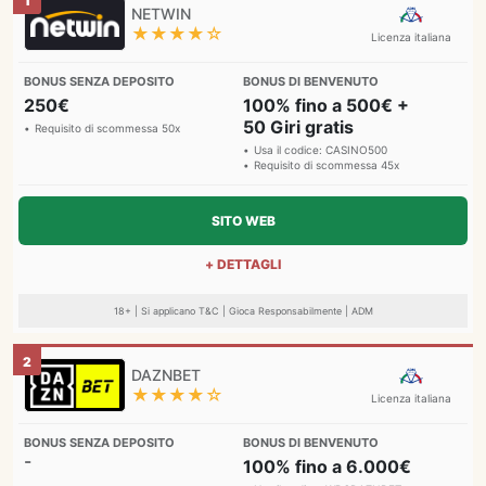
1
★★★★☆
Licenza italiana
250€
100% fino a 500€ +
50 Giri gratis
Requisito di scommessa 50x
Usa il codice:
CASINO500
Requisito di scommessa 45x
SITO WEB
+ DETTAGLI
18+ | Si applicano T&C | Gioca Responsabilmente | ADM
2
★★★★☆
Licenza italiana
-
100% fino a 6.000€