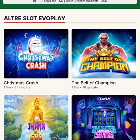
18+ | Si applicano T&C | Gioca Responsabilmente | ADM
ALTRE SLOT EVOPLAY
Christmas Crash
The Belt of Champion
1 like • 24 giocate
1 like • 16 giocate