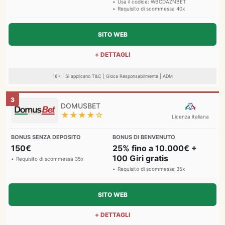
Usa il codice:
WBCDAZNBET
Requisito di scommessa 40x
SITO WEB
+ DETTAGLI
18+ | Si applicano T&C | Gioca Responsabilmente | ADM
3
★★★★☆
Licenza italiana
150€
25% fino a 10.000€ +
100 Giri gratis
Requisito di scommessa 35x
Requisito di scommessa 35x
SITO WEB
+ DETTAGLI