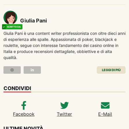
Giulia Pani
Giulia Pani è una content writer professionista con oltre dieci anni
di esperienza alle spalle. Appassionata di poker, blackjack e
roulette, segue con interesse l’andamento dei casino online in
Italia e produce recensioni dettagliate, obbiettive e di alta
qualità.
LEGGI DI PIÙ
CONDIVIDI
Facebook
Twitter
E-Mail
ULTIME NOVITÀ