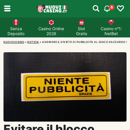
5
Senza
Casino Online
Slot
Casino n°1:
Deposito
2026
Gratis
NetBet
NUOVICASINO
»
NOTIZIA
»
AGGIRARE IL DIVIETO DI PUBBLICITA AL GIOCO DAZZARDO LE
Evitare il blocco