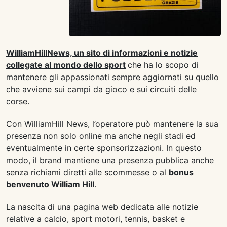
WilliamHillNews, un sito di informazioni e notizie
collegate al mondo dello sport
che ha lo scopo di
mantenere gli appassionati sempre aggiornati su quello
che avviene sui campi da gioco e sui circuiti delle
corse.
Con WilliamHill News, l’operatore può mantenere la sua
presenza non solo online ma anche negli stadi ed
eventualmente in certe sponsorizzazioni. In questo
modo, il brand mantiene una presenza pubblica anche
senza richiami diretti alle scommesse o al
bonus
benvenuto William Hill
.
La nascita di una pagina web dedicata alle notizie
relative a calcio, sport motori, tennis, basket e