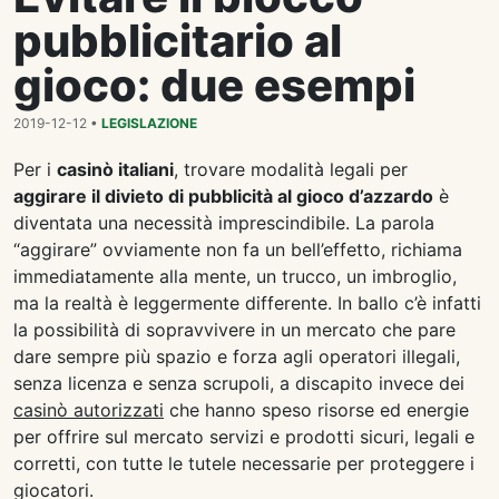
pubblicitario al
gioco: due esempi
2019-12-12 •
LEGISLAZIONE
Per i
casinò italiani
, trovare modalità legali per
aggirare il divieto di pubblicità al gioco d’azzardo
è
diventata una necessità imprescindibile. La parola
“aggirare” ovviamente non fa un bell’effetto, richiama
immediatamente alla mente, un trucco, un imbroglio,
ma la realtà è leggermente differente. In ballo c’è infatti
la possibilità di sopravvivere in un mercato che pare
dare sempre più spazio e forza agli operatori illegali,
senza licenza e senza scrupoli, a discapito invece dei
casinò autorizzati
che hanno speso risorse ed energie
per offrire sul mercato servizi e prodotti sicuri, legali e
corretti, con tutte le tutele necessarie per proteggere i
giocatori.