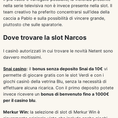
nella serie televisiva non è invece presente nella slot. Il
team creativo ha preferito concentrarsi sull’idea della
caccia a Pablo e sulla possibilità di vincere grande,
piuttosto che sulle sparatorie.
Dove trovare la slot Narcos
I casinò autorizzati in cui trovare le novità Netent sono
davvero moltissimi.
Snai casino
:
il
bonus senza deposito Snai da 10€
vi
permette di giocare gratis con le slot Verdi e con i
giochi casinò della vetrina Blu, senza la necessità di
effettuare alcuna ricarica. Con il primo deposito potete
invece ricevere un
bonus di benvenuto fino a 1000€
per il casino blu
.
Merkur Win:
la selezione di slot di Merkur Win è