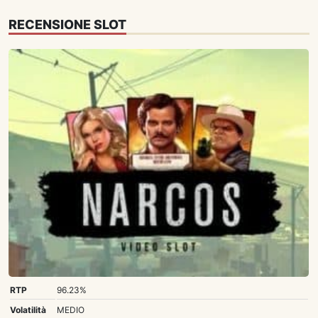
RECENSIONE SLOT
RTP
96.23%
Volatilità
MEDIO