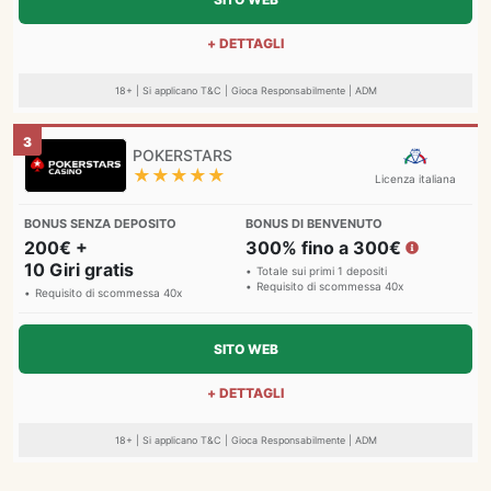
+ DETTAGLI
18+ | Si applicano T&C | Gioca Responsabilmente | ADM
3
★★★★★
Licenza italiana
200€ +
300% fino a 300€
10 Giri gratis
Totale sui primi 1 depositi
Requisito di scommessa 40x
Requisito di scommessa 40x
SITO WEB
+ DETTAGLI
18+ | Si applicano T&C | Gioca Responsabilmente | ADM