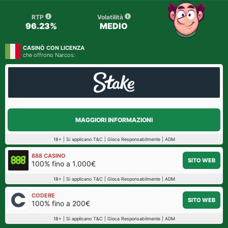
RTP
Volatilità
96.23%
MEDIO
CASINÒ CON LICENZA
che offrono Narcos:
MAGGIORI INFORMAZIONI
18+ | Si applicano T&C | Gioca Responsabilmente | ADM
888 CASINO
SITO WEB
100% fino a 1.000€
18+ | Si applicano T&C | Gioca Responsabilmente | ADM
CODERE
SITO WEB
100% fino a 200€
18+ | Si applicano T&C | Gioca Responsabilmente | ADM