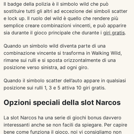
Il badge della polizia è il simbolo wild che può
sostituire tutti gli altri ad eccezione dei simboli scatter
e lock up. Il ruolo del wild è quello che rendere più
semplice creare combinazioni vincenti, e può apparire
sia durante il gioco principale che durante i
giri gratis
.
Quando un simbolo wild diventa parte di una
combinazione vincente si trasforma in Walking Wild,
rimane sui rulli e si sposta orizzontalmente di una
posizione verso sinistra, ad ogni giro.
Quando il simbolo scatter dell’auto appare in qualsiasi
posizione sui rulli 1, 3 e 5 attiva 10 giri gratis.
Opzioni speciali della slot Narcos
La slot Narcos ha una serie di giochi bonus davvero
interessanti anche se non facili da spiegare. Per capire
bene come funziona il gioco, noi vi consigliamo non