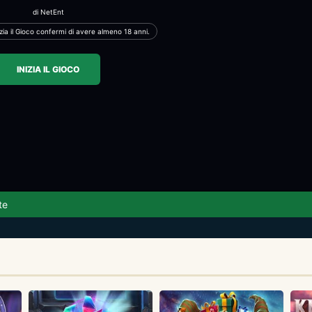
di
NetEnt
zia il Gioco confermi di avere almeno 18 anni.
INIZIA IL GIOCO
te