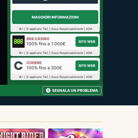
MAGGIORI INFORMAZIONI
18+ | Si applicano T&C | Gioca Responsabilmente | ADM
888 CASINO
SITO WEB
100% fino a 1.000€
18+ | Si applicano T&C | Gioca Responsabilmente | ADM
CODERE
SITO WEB
100% fino a 200€
18+ | Si applicano T&C | Gioca Responsabilmente | ADM
SEGNALA UN PROBLEMA