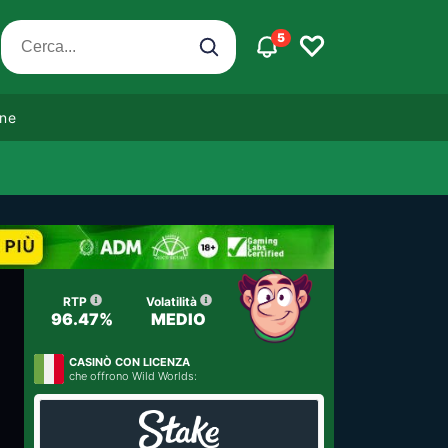
5
ine
RTP
Volatilità
96.47%
MEDIO
CASINÒ CON LICENZA
che offrono Wild Worlds: