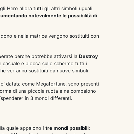
Hero allora tutti gli altri simboli uguali
aumentando notevolmente le possibilità di
odono e nella matrice vengono sostituiti con
perate perché potrebbe attivarsi la
Destroy
 casuale e blocca sullo schermo tutti i
che verranno sostituiti da nuove simboli.
 po’ datata come
Megafortune
, sono presenti
a forma di una piccola ruota e ne compaiono
“spendere” in 3 mondi differenti.
ella quale appaiono i
tre mondi possibili: