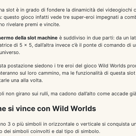
a slot è in grado di fondere la dinamicità dei videogiochi 
: questo gioco infatti vede tre super-eroi impegnati a comb
o rivelare premi e vincite.
ermo della slot machine
è suddiviso in due parti: da un lato
trice di 5 x 5, dall’altra invece c’è il ponte di comando di u
universo.
sta postazione siedono i tre eroi del gioco Wild Worlds pro
teranno sul loro cammino, ma le funzionalità di questa sl
tarle una alla volta.
oli non girano sui rulli, ma cadono dall’alto come accade già
e si vince con Wild Worlds
ano 3 o più simboli in orizzontale o verticale si conquista 
 dei simboli coinvolti e dal tipo di simbolo.