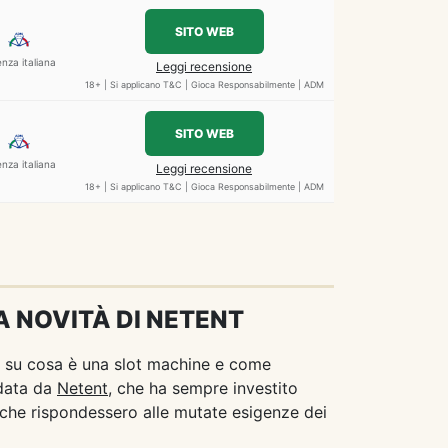
SITO WEB
enza italiana
Leggi recensione
18+ | Si applicano T&C | Gioca Responsabilmente | ADM
SITO WEB
enza italiana
Leggi recensione
18+ | Si applicano T&C | Gioca Responsabilmente | ADM
A NOVITÀ DI NETENT
e su cosa è una slot machine e come
idata da
Netent
, che ha sempre investito
 e che rispondessero alle mutate esigenze dei