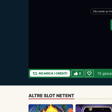
Cliccando su Ini
15
gioca
RICARICA I CREDITI
2
ALTRE SLOT NETENT