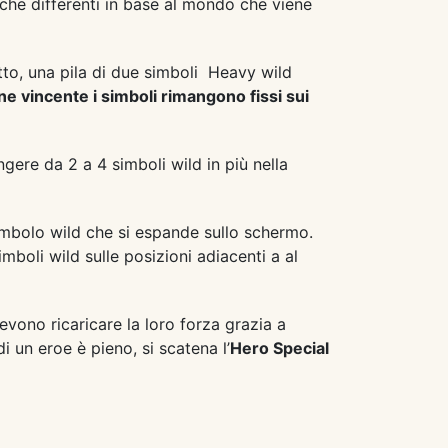
tiche differenti in base al mondo che viene
tto, una pila di due simboli Heavy wild
e vincente i simboli rimangono fissi sui
gere da 2 a 4 simboli wild in più nella
 simbolo wild che si espande sullo schermo.
boli wild sulle posizioni adiacenti a al
evono ricaricare la loro forza grazia a
i un eroe è pieno, si scatena l’
Hero Special