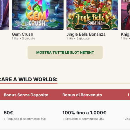
Gem Crush
Jingle Bells Bonanza
Knig
1 like • 3 giocate
1 like • 5 giocate
1 like
MOSTRA TUTTE LE SLOT NETENT
OCARE A
WILD WORLDS
:
Bonus Senza Deposito
Bonus di Benvenuto
50€
100% fino a 1.000€
Lic
Requisito di scommessa 50x
Requisito di scommessa 35x