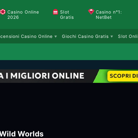
Casino Online
Slot
Casino n°1:
2026
Gratis
NetBet
censioni Casino Online
Giochi Casino Gratis
Slot Onl
▼
▼
Wild Worlds