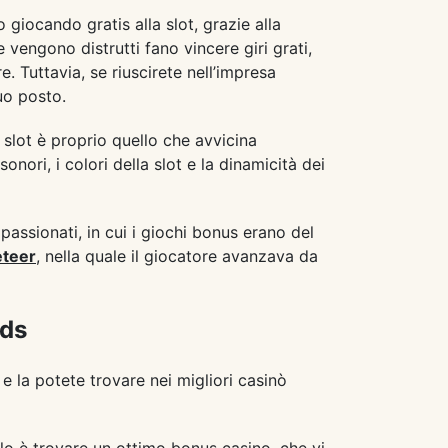
giocando gratis alla slot, grazie alla
e vengono distrutti fano vincere giri grati,
. Tuttavia, se riuscirete nell’impresa
uo posto.
a slot è proprio quello che avvicina
onori, i colori della slot e la dinamicità dei
passionati, in cui i giochi bonus erano del
eteer
, nella quale il giocatore avanzava da
lds
 la potete trovare nei migliori casinò
rlo è
trovare un ottimo bonus casino
, che vi