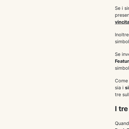
Se i s
presen
vincita
Inoltr
simboli
Se inv
Featu
simbol
Come i
sia i
s
tre su
I tr
Quando