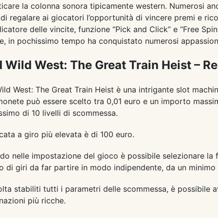
icare la colonna sonora tipicamente western. Numerosi anche
di regalare ai giocatori l’opportunità di vincere premi e ri
licatore delle vincite, funzione “Pick and Click” e “Free Sp
e, in pochissimo tempo ha conquistato numerosi appassiona
 Wild West: The Great Train Heist – 
ild West: The Great Train Heist è una intrigante slot machine
monete può essere scelto tra 0,01 euro e un importo massimo
simo di 10 livelli di scommessa.
cata a giro più elevata è di 100 euro.
do nelle impostazione del gioco è possibile selezionare la 
 di giri da far partire in modo indipendente, da un minimo
lta stabiliti tutti i parametri delle scommessa, è possibile av
azioni più ricche.