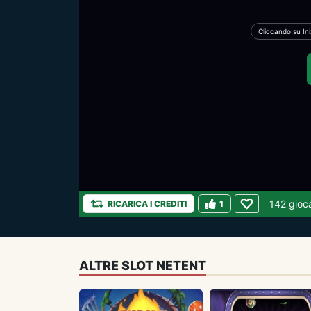
Cliccando su Ini
142
gioc
RICARICA I CREDITI
1
ALTRE SLOT NETENT