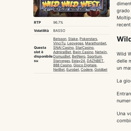
diment
grado 
Moltip
RTP
96.7%
recent
Volatilità
BASSO
Wild
Betsson
,
Stake
,
Pokerstars
,
VinciTu
,
Leovegas
,
Marathonbet
,
Questa
SNAI Casino
,
StarCasino
,
slot è
AdmiralBet
,
Bwin Casino
,
Netwin
,
Wild W
disponibile
DomusBet
,
BetNero
,
Sportium
,
delle 
su
Starvegas
,
Eplay24
,
DAZNBET
,
888 Casino
,
Gioco Digitale
,
un mas
NetBet
,
Eurobet
,
Codere
,
Goldbet
La gio
Entran
numero
Una vo
combin