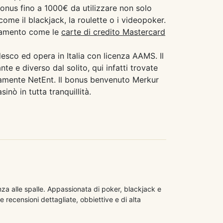
nus fino a 1000€ da utilizzare non solo
 come il blackjack, la roulette o i videopoker.
pagamento come le
carte di credito Mastercard
sco ed opera in Italia con licenza AAMS. Il
te e diverso dal solito, qui infatti trovate
ramente NetEnt. Il bonus benvenuto Merkur
inò in tutta tranquillità.
enza alle spalle. Appassionata di poker, blackjack e
 recensioni dettagliate, obbiettive e di alta