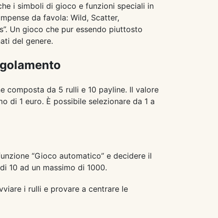
 i simboli di gioco e funzioni speciali in
compense da favola: Wild, Scatter,
ins”. Un gioco che pur essendo piuttosto
ti del genere.
Regolamento
 composta da 5 rulli e 10 payline. Il valore
 di 1 euro. È possibile selezionare da 1 a
funzione “Gioco automatico” e decidere il
 di 10 ad un massimo di 1000.
viare i rulli e provare a centrare le