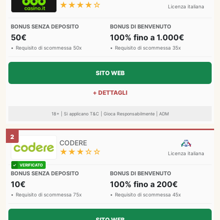
★★★★☆
Licenza italiana
50€
100% fino a 1.000€
Requisito di scommessa 50x
Requisito di scommessa 35x
SITO WEB
+ DETTAGLI
18+ | Si applicano T&C | Gioca Responsabilmente | ADM
2
★★★☆☆
Licenza italiana
10€
100% fino a 200€
Requisito di scommessa 75x
Requisito di scommessa 45x
SITO WEB