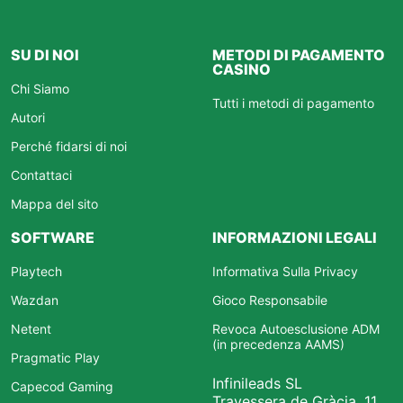
SU DI NOI
METODI DI PAGAMENTO
CASINO
Chi Siamo
Tutti i metodi di pagamento
Autori
Perché fidarsi di noi
Contattaci
Mappa del sito
SOFTWARE
INFORMAZIONI LEGALI
Playtech
Informativa Sulla Privacy
Wazdan
Gioco Responsabile
Netent
Revoca Autoesclusione ADM
(in precedenza AAMS)
Pragmatic Play
Infinileads SL
Capecod Gaming
Travessera de Gràcia, 11,