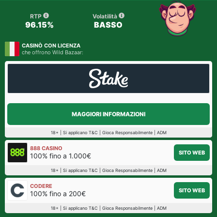
RTP
Volatilità
96.15%
BASSO
CASINÒ CON LICENZA
che offrono Wild Bazaar:
MAGGIORI INFORMAZIONI
18+ | Si applicano T&C | Gioca Responsabilmente | ADM
888 CASINO
SITO WEB
100% fino a 1.000€
18+ | Si applicano T&C | Gioca Responsabilmente | ADM
CODERE
SITO WEB
100% fino a 200€
18+ | Si applicano T&C | Gioca Responsabilmente | ADM