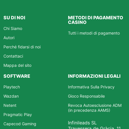
SU DI NOI
METODI DI PAGAMENTO
CASINO
Chi Siamo
Tutti i metodi di pagamento
Autori
Perché fidarsi di noi
Contattaci
Mappa del sito
SOFTWARE
INFORMAZIONI LEGALI
Playtech
Informativa Sulla Privacy
Wazdan
Gioco Responsabile
Netent
Revoca Autoesclusione ADM
(in precedenza AAMS)
Pragmatic Play
Infinileads SL
Capecod Gaming
Travessera de Gràcia, 11,