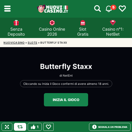
5
Senza
Casino Online
Slot
Casino n°1:
Deposito
2026
Gratis
NetBet
NUOVICASINO
»
SLOTS
»
BUTTERFLY STAXX
Butterfly Staxx
di
NetEnt
Cliccando su Inizia il Gioco confermi di avere almeno 18 anni.
INIZIA IL GIOCO
1
SEGNALA UN PROBLEMA